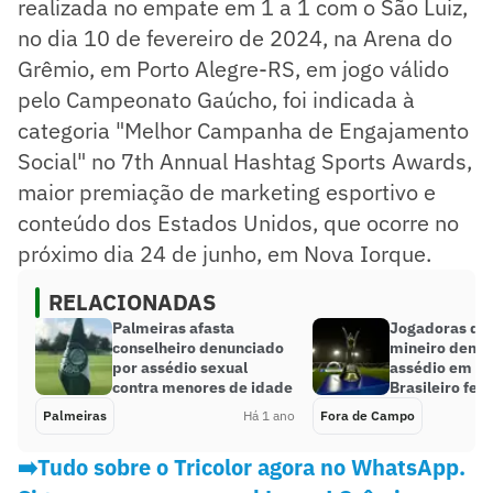
realizada no empate em 1 a 1 com o São Luiz,
no dia 10 de fevereiro de 2024, na Arena do
Grêmio, em Porto Alegre-RS, em jogo válido
pelo Campeonato Gaúcho, foi indicada à
categoria "Melhor Campanha de Engajamento
Social" no 7th Annual Hashtag Sports Awards,
maior premiação de marketing esportivo e
conteúdo dos Estados Unidos, que ocorre no
próximo dia 24 de junho, em Nova Iorque.
RELACIONADAS
Palmeiras afasta
Jogadoras de 
conselheiro denunciado
mineiro denu
por assédio sexual
assédio em C
contra menores de idade
Brasileiro fem
Palmeiras
Há 1 ano
Fora de Campo
➡️Tudo sobre o Tricolor agora no WhatsApp.