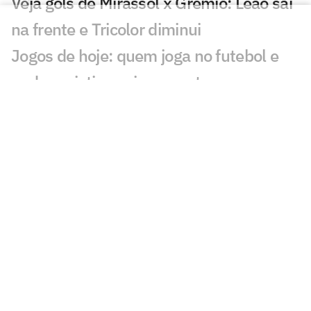
Veja gols de Mirassol x Grêmio: Leão sai
na frente e Tricolor diminui
Jogos de hoje: quem joga no futebol e
onde assistir ao vivo – sexta
(17/07/2026)
Carlos Vinícius tem futuro indefinido no
Grêmio e desperta interesse de outros
clubes
Palmeiras de 'erro zero' é destaque
entre defesas do Brasileirão; veja
números
Da eficiência do Palmeiras à imprecisão