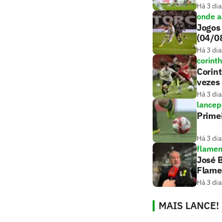
Há 3 dia
onde as
Jogos 
(04/0
Há 3 dia
corint
Corint
vezes
Há 3 dia
lancep
Primei
Há 3 dia
flame
José B
Flame
Há 3 dia
MAIS LANCE!