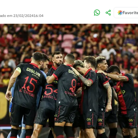
Favorit
zado em
23/02/2024
16:04