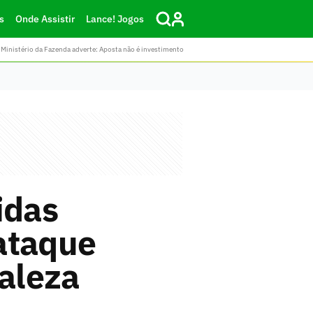
s
Onde Assistir
Lance! Jogos
Ministério da Fazenda adverte: Aposta não é investimento
idas
ataque
taleza