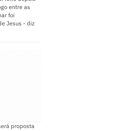
ogo entre as
ar foi
e Jesus - diz
será proposta