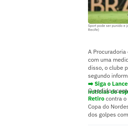
Sport pode ser punido e j
Recife)
A Procuradoria
com uma medida
disso, o clube 
segundo inform
➡️ Siga o Lanc
O pedido acont
notícias do es
Retiro
contra o 
Copa do Nordest
dos golpes com