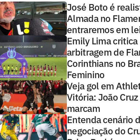
José Boto é realis
Almada no Flamen
entraremos em lei
Emily Lima critica
arbitragem de Fl
Corinthians no Bra
Feminino
Veja gol em Athle
Vitória: João Cru
marcam
Entenda cenário 
negociação do Cru