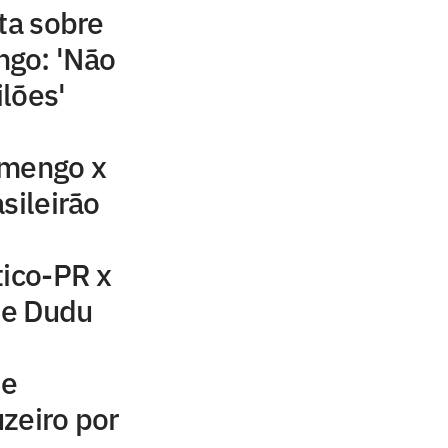
ta sobre
go: 'Não
lões'
amengo x
sileirão
tico-PR x
z e Dudu
de
zeiro por