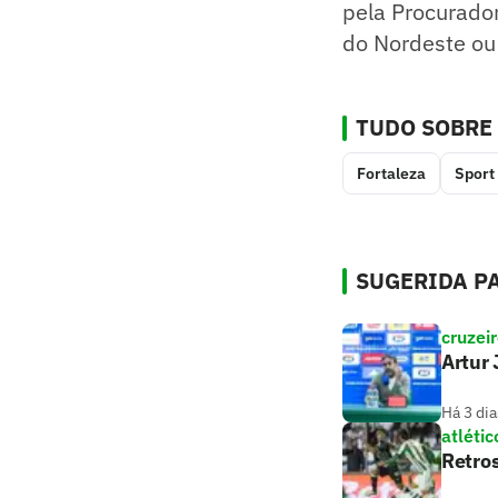
pela Procurado
do Nordeste ou
TUDO SOBRE
Fortaleza
Sport
SUGERIDA PA
cruzei
Artur 
Há 3 dia
atlétic
Retros