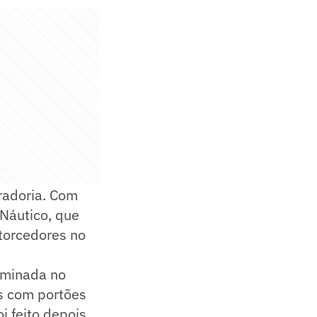
uradoria. Com
 Náutico, que
torcedores no
ominada no
os com portões
i feito depois