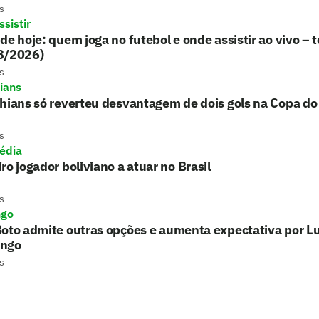
s
sistir
de hoje: quem joga no futebol e onde assistir ao vivo – t
8/2026)
s
hians
hians só reverteu desvantagem de dois gols na Copa do 
s
édia
ro jogador boliviano a atuar no Brasil
s
ngo
oto admite outras opções e aumenta expectativa por L
ngo
s