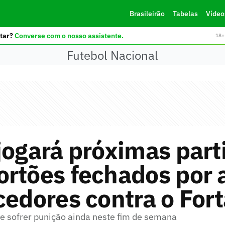
Brasileirão
Tabelas
Vídeo
tar?
Converse com o nosso assistente.
18+ 
Futebol Nacional
jogará próximas part
ortões fechados por 
cedores contra o For
 sofrer punição ainda neste fim de semana