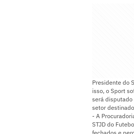
Presidente do S
isso, o Sport s
será disputado 
setor destinado
- A Procurador
STJD do Futebo
fechados e perc