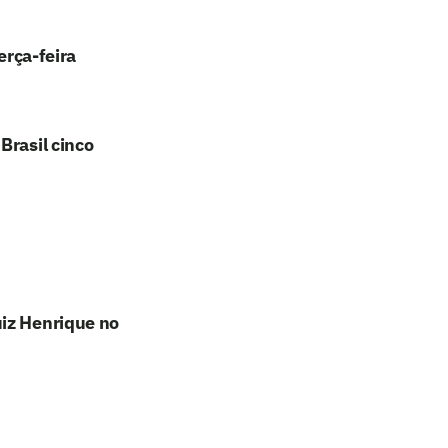
erça-feira
Brasil cinco
uiz Henrique no