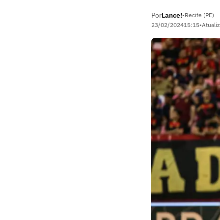
Por
Lance!
•
Recife (PE)
23/02/2024
15:15
•
Atuali