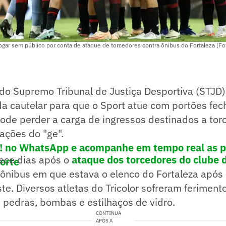
ogar sem público por conta de ataque de torcedores contra ônibus do Fortaleza (Fot
 do Supremo Tribunal de Justiça Desportiva (STJD
 cautelar para que o Sport atue com portões fec
pode perder a carga de ingressos destinados a torc
ações do "ge".
e! no WhatsApp e acompanhe em tempo real as p
ece dias após o
ataque dos torcedores do clube d
porte
ônibus em que estava o elenco do Fortaleza após 
e. Diversos atletas do Tricolor sofreram feriment
 pedras, bombas e estilhaços de vidro.
CONTINUA
APÓS A