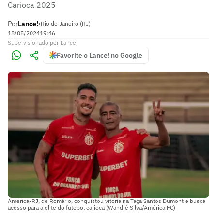
Carioca 2025
Por
Lance!
•
Rio de Janeiro (RJ)
18/05/2024
19:46
Supervisionado
por
Lance!
Favorite o Lance! no Google
América-RJ, de Romário, conquistou vitória na Taça Santos Dumont e busca
acesso para a elite do futebol carioca (Wandré Silva/América FC)