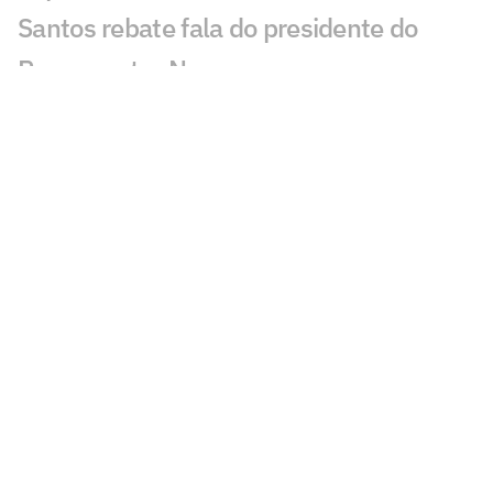
Santos rebate fala do presidente do
Remo contra Neymar
Artur Jorge vê Cruzeiro 'dominante'
contra a Chapecoense
Flamengo x Palmeiras: BAP detalha
divergências com Leila e fala sobre
relação entre os clubes
Dê suas notas: avalie as atuações em
Cruzeiro x Chapecoense
Cruzeiro vence Chapecoense no
Mineirão e garante classificação na Copa
do Brasil