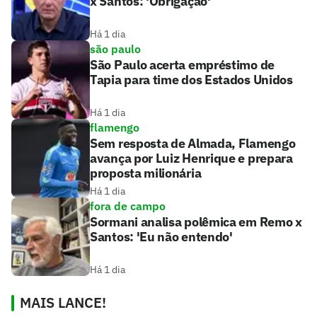
x Santos: 'Obrigação'
Há 1 dia
são paulo
São Paulo acerta empréstimo de
Tapia para time dos Estados Unidos
Há 1 dia
flamengo
Sem resposta de Almada, Flamengo
avança por Luiz Henrique e prepara
proposta milionária
Há 1 dia
fora de campo
Sormani analisa polêmica em Remo x
Santos: 'Eu não entendo'
Há 1 dia
MAIS LANCE!