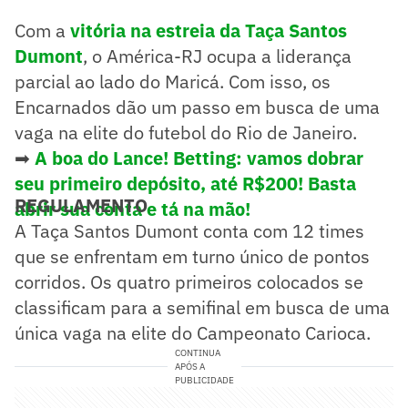
Com a
vitória na estreia da Taça Santos
Dumont
, o América-RJ ocupa a liderança
parcial ao lado do Maricá. Com isso, os
Encarnados dão um passo em busca de uma
vaga na elite do futebol do Rio de Janeiro.
➡
A boa do Lance! Betting: vamos dobrar
seu primeiro depósito, até R$200! Basta
REGULAMENTO
abrir sua conta e tá na mão!
A Taça Santos Dumont conta com 12 times
que se enfrentam em turno único de pontos
corridos. Os quatro primeiros colocados se
classificam para a semifinal em busca de uma
única vaga na elite do Campeonato Carioca.
CONTINUA
APÓS A
PUBLICIDADE