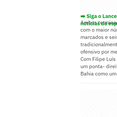
➡️ Siga o Lanc
Ambos terminar
notícias do es
com o maior nú
marcados e sei
tradicionalmen
ofensivo por me
Com Filipe Luí
um ponta- direi
Bahia como um 