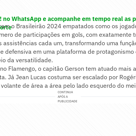
e! no WhatsApp e acompanhe em tempo real as p
am o Brasileirão 2024 empatados como os jogad
porte
mero de participações em gols, com exatamente t
s assistências cada um, transformando uma funçã
te defensiva em uma plataforma de protagonismo
io da versatilidade.
s no Flamengo, o capitão Gerson tem atuado mais 
ta. Já Jean Lucas costuma ser escalado por Rogér
volante de área a área pelo lado esquerdo do me
CONTINUA
APÓS A
PUBLICIDADE