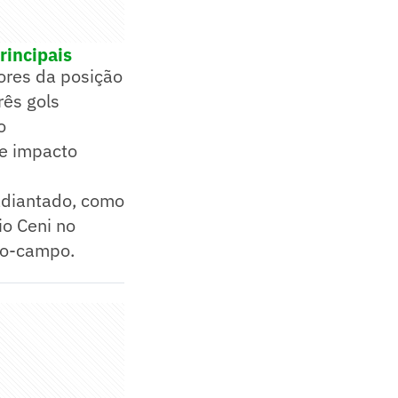
rincipais
ores da posição
rês gols
o
 e impacto
adiantado, como
io Ceni no
io-campo.