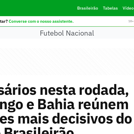
Brasileirão
Tabelas
Vídeo
tar?
Converse com o nosso assistente.
18+ 
Futebol Nacional
ários nesta rodada,
ngo e Bahia reúnem
es mais decisivos do
 Brasileirão