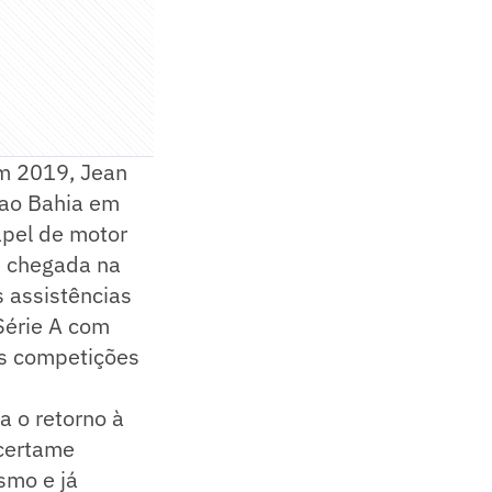
em 2019, Jean
 ao Bahia em
apel de motor
e chegada na
s assistências
Série A com
as competições
 o retorno à
 certame
smo e já