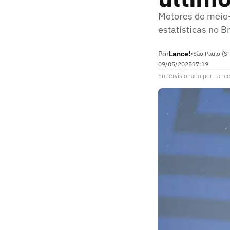
Motores do meio
estatísticas no 
Por
Lance!
•
São Paulo (S
09/05/2025
17:19
Supervisionado
por
Lance