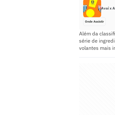
Avaí x A
Onde Assistir
Além da classif
série de ingred
volantes mais i