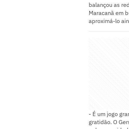
balançou as red
Maracanã em bu
aproximá-lo ain
- É um jogo gra
gratidão. O Ger