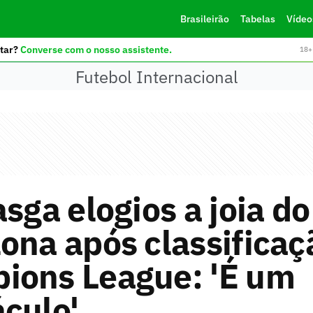
Brasileirão
Tabelas
Vídeo
tar?
Converse com o nosso assistente.
18+ 
Futebol Internacional
asga elogios a joia do
ona após classificaç
ions League: 'É um
culo'