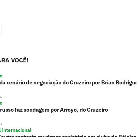
RA VOCÊ!
ro
a cenário de negociação do Cruzeiro por Brian Rodrígu
s
ro
russo faz sondagem por Arroyo, do Cruzeiro
s
l internacional
extor contesta mudança societária em clube da Bélgica