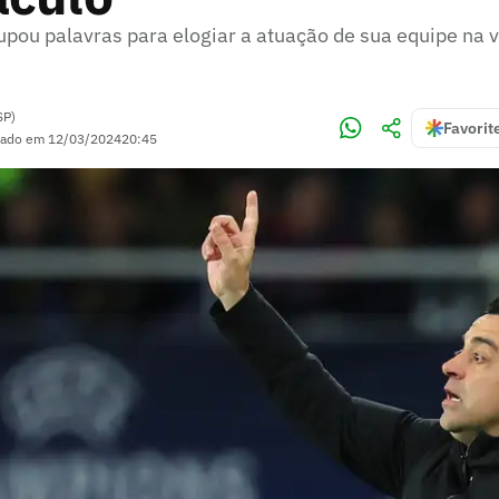
pou palavras para elogiar a atuação de sua equipe na v
SP)
Favorit
zado em
12/03/2024
20:45