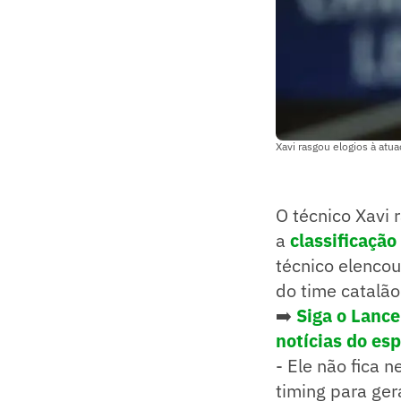
Xavi rasgou elogios à atu
O técnico Xavi 
a
classificaçã
técnico elencou
do time catalão
➡️
Siga o Lanc
notícias do es
- Ele não fica 
timing para ger