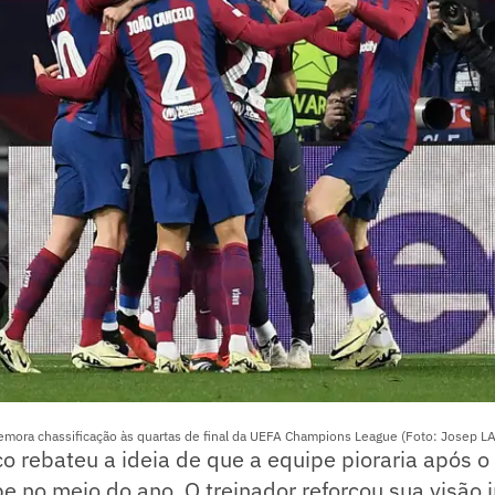
mora chassificação às quartas de final da UEFA Champions League (Foto: Josep L
ico rebateu a ideia de que a equipe pioraria após 
pe no meio do ano. O treinador reforçou sua visão i