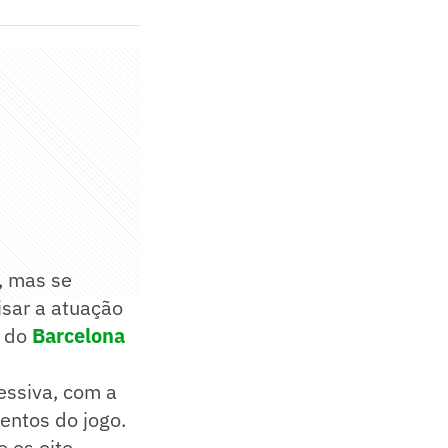
, mas se
isar a atuação
o do
Barcelona
essiva, com a
entos do jogo.
 os oito