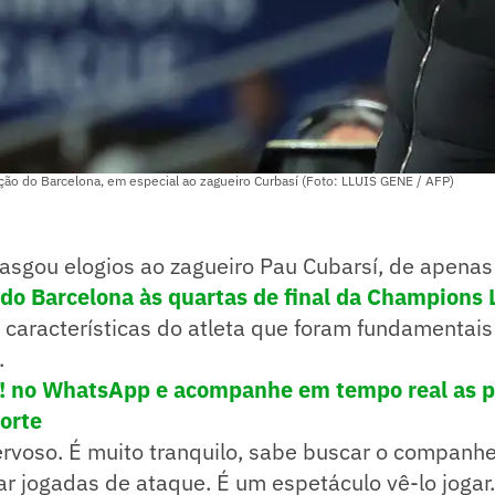
ação do Barcelona, em especial ao zagueiro Curbasí (Foto: LLUIS GENE / AFP)
rasgou elogios ao zagueiro Pau Cubarsí, de apena
o do Barcelona às quartas de final da Champions
 características do atleta que foram fundamentais 
.
e! no WhatsApp e acompanhe em tempo real as p
porte
nervoso. É muito tranquilo, sabe buscar o companhei
ar jogadas de ataque. É um espetáculo vê-lo jogar.