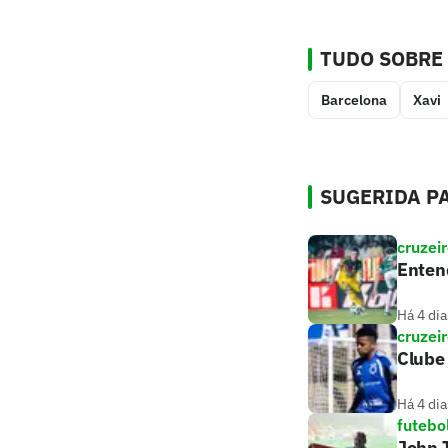
TUDO SOBRE
Barcelona
Xavi
SUGERIDA PA
cruzei
Entend
Há 4 dia
cruzei
Clube 
Há 4 dia
futebo
John T