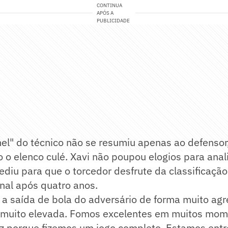
CONTINUA
APÓS A
PUBLICIDADE
el" do técnico não se resumiu apenas ao defensor
 o elenco culé. Xavi não poupou elogios para anal
ediu para que o torcedor desfrute da classificaçã
inal após quatro anos.
a saída de bola do adversário de forma muito agr
a muito elevada. Fomos excelentes em muitos mom
iz porque fizemos um jogo completo. Estamos entre