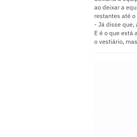
ao deixar a equ
restantes até o
- Já disse que,
E é o que está 
o vestiário, ma