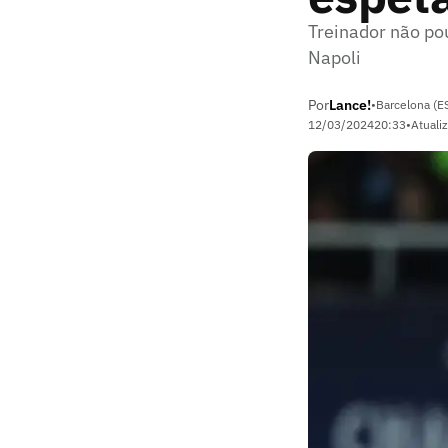
Treinador não pou
Napoli
Por
Lance!
•
Barcelona (E
12/03/2024
20:33
•
Atuali