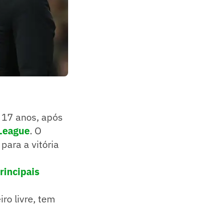
s 17 anos, após
 League
. O
para a vitória
rincipais
ro livre, tem