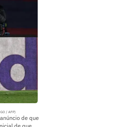
AGO / AFP)
o anúncio de que
nicial de que,