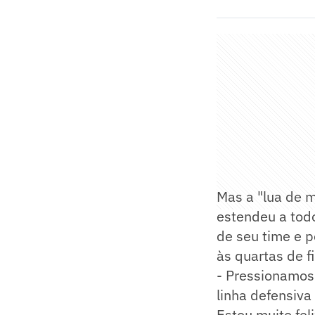
Mas a "lua de m
estendeu a todo
de seu time e p
às quartas de f
- Pressionamos 
linha defensiv
Estou muito fel