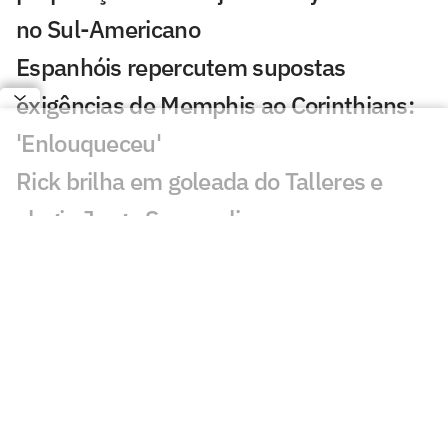
no Sul-Americano
Espanhóis repercutem supostas
exigências de Memphis ao Corinthians:
'Enlouqueceu'
Rick brilha em goleada do Talleres e
elogia Jorge Sampaoli
Aston Villa mira lateral do Atlético de
Madrid para substituir Digne
Time de Rayan vence por 10 a 1, e ex-
Vasco passa em branco
Torcedores e ídolos do Milan
comparecem ao velório de Baresi