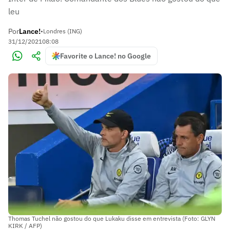
leu
Por
Lance!
•
Londres (ING)
31/12/2021
08:08
Favorite o Lance! no Google
Thomas Tuchel não gostou do que Lukaku disse em entrevista (Foto: GLYN
KIRK / AFP)