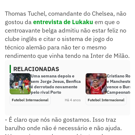
Thomas Tuchel, comandante do Chelsea, não
gostou da
entrevista de Lukaku
em que o
centroavante belga admitiu não estar feliz no
clube inglês e citar o sistema de jogo do
técnico alemão para não ter o mesmo
rendimento que vinha tendo na Inter de Milão.
RELACIONADAS
Uma semana depois e
Cristiano Ron
sem Jorge Jesus, Benfica
e Manchester 
é derrotado novamente
vence o Burnl
pelo rival Porto
Campeonato I
Futebol Internacional
Há 4 anos
Futebol Internacional
- É claro que nós não gostamos. Isso traz
barulho onde não é necessário e não ajuda.