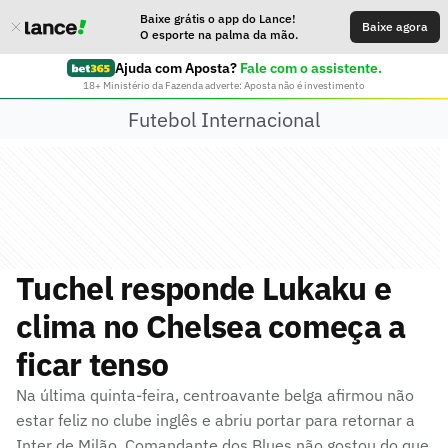
Baixe grátis o app do Lance!
Baixe agora
O esporte na palma da mão.
Ajuda com Aposta?
Fale com o assistente.
18+ Ministério da Fazenda adverte: Aposta não é investimento
Futebol Internacional
Tuchel responde Lukaku e
clima no Chelsea começa a
ficar tenso
Na última quinta-feira, centroavante belga afirmou não
estar feliz no clube inglês e abriu portar para retornar a
Inter de Milão. Comandante dos Blues não gostou do que