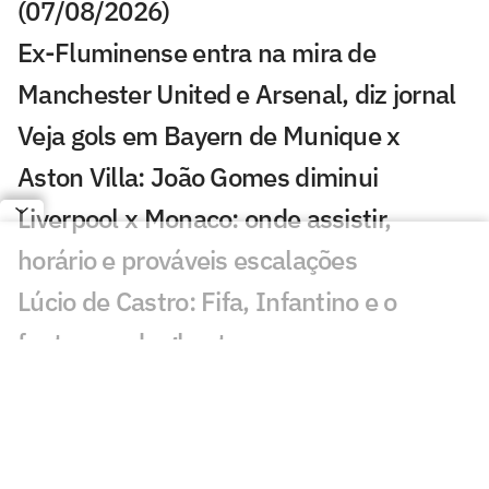
(07/08/2026)
Ex-Fluminense entra na mira de
Manchester United e Arsenal, diz jornal
Veja gols em Bayern de Munique x
Aston Villa: João Gomes diminui
Liverpool x Monaco: onde assistir,
horário e prováveis escalações
Lúcio de Castro: Fifa, Infantino e o
fantasma de ghost
Chelsea x Milan: onde assistir, horário e
prováveis escalações
Chelsea muda estratégia com Xabi