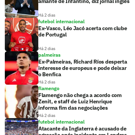
amante de Infantino, diz jornal inglês
Há 2 dias
futebol internacional
Ex-Vasco, Léo Jacó acerta com clube
de Portugal
Há 2 dias
palmeiras
Ex-Palmeiras, Richard Ríos desperta
interesse de europeus e pode deixar
o Benfica
Há 2 dias
flamengo
Flamengo não chega a acordo com
Zenit, e staff de Luiz Henrique
informa fim das negociações
Há 2 dias
futebol internacional
Atacante da Inglaterra é acusado de
agressão após incidente em Londres