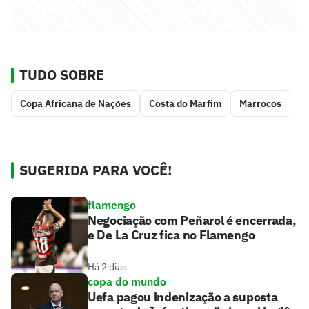
TUDO SOBRE
Copa Africana de Nações
Costa do Marfim
Marrocos
SUGERIDA PARA VOCÊ!
flamengo
Negociação com Peñarol é encerrada,
e De La Cruz fica no Flamengo
Há 2 dias
copa do mundo
Uefa pagou indenização a suposta