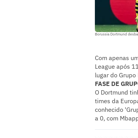
Borussia Dortmund desba
Com apenas um t
League após 11
lugar do Grupo F
FASE DE GRUP
O Dortmund tin
times da Europ
conhecido 'Grup
a 0, com Mbapp