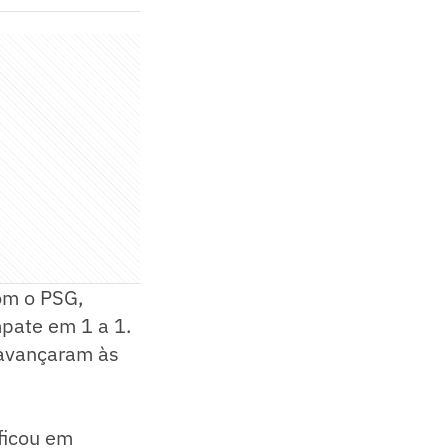
om o PSG,
pate em 1 a 1.
 avançaram às
ificou em