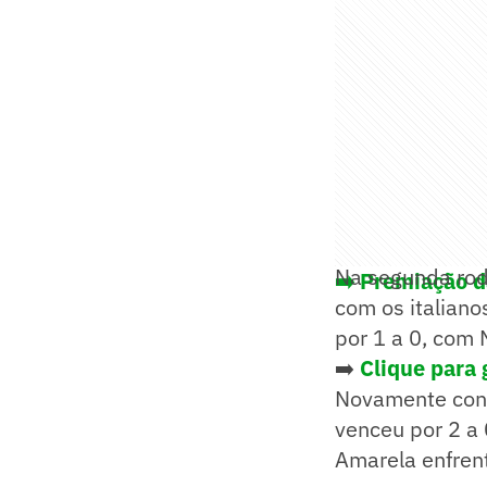
Na segunda rod
➡️ Premiação d
com os italiano
por 1 a 0, com 
➡️
Clique para 
Novamente contr
venceu por 2 a 
Amarela enfrent