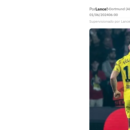
Por
Lance!
•
Dortmund (A
01/06/2024
06:00
Supervisionado
por
Lance