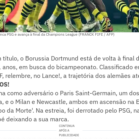
nca PSG e avança à final da Champions League (FRANCK FIFE / AFP)
ítulo, o Borussia Dortmund está de volta à final
 anos, em busca do bicampeonato. Classificado e
, relembre, no Lance!, a trajetória dos alemães até
OS!
ha como adversário o Paris Saint-Germain, um do
a, e o Milan e Newcastle, ambos em ascensão na 
o da Morte'. Na estreia, foi derrotado pelo PSG, n
é deixando a sua marca.
CONTINUA
APÓS A
PUBLICIDADE