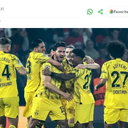
LE)
Favorit
!