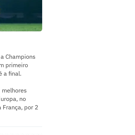
 da Champions
m primeiro
 a final.
s melhores
Europa, no
a França, por 2