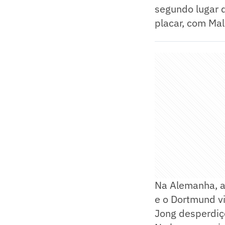
segundo lugar d
placar, com Ma
Na Alemanha, a h
e o Dortmund vi
Jong desperdiço