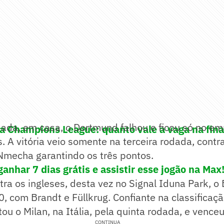
ada, em casa, o Dortmund falhou e ficou só no e
a Champions League: quanto vale a vaga na fina
s. A vitória veio somente na terceira rodada, contr
Nmecha garantindo os três pontos.
ganhar 7 dias grátis e assistir esse jogão na Max
a os ingleses, desta vez no Signal Iduna Park, o 
0, com Brandt e Füllkrug. Confiante na classificaç
ou o Milan, na Itália, pela quinta rodada, e venceu
CONTINUA