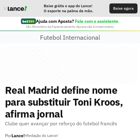
Baixe grátis o app do Lance!
Baixe agora
O esporte na palma da mão.
Ajuda com Aposta?
Fale com o assistente.
18+ Ministério da Fazenda adverte: Aposta não é investimento
Futebol Internacional
Real Madrid define nome
para substituir Toni Kroos,
afirma jornal
Clube quer avançar por reforço do futebol francês
Por
Lance!
•
Redação do Lance!