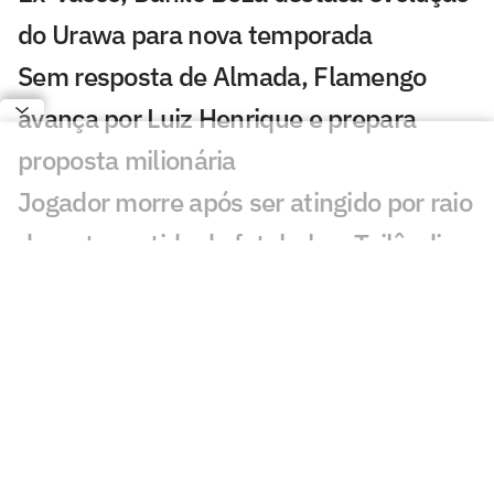
do Urawa para nova temporada
Sem resposta de Almada, Flamengo
avança por Luiz Henrique e prepara
proposta milionária
Jogador morre após ser atingido por raio
durante partida de futebol na Tailândia
Europeus reagem a Estevão em Chelsea
x Juventus: 'Precisa'
Milan e Inter de Milão se enfrentam em
amistoso com homenagem a Franco
Baresi