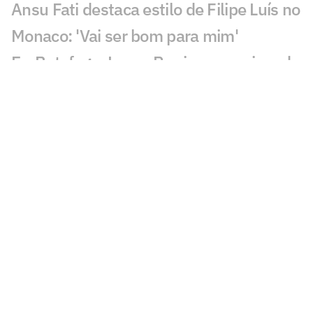
Ansu Fati destaca estilo de Filipe Luís no
Monaco: 'Vai ser bom para mim'
Ex-Botafogo, Lucas Perri se aproxima de
clube da Itália
Após fracasso na Copa do Mundo,
Uruguai anuncia Diego Forlán como novo
técnico
Copa Feminina irá parar calendário do
futebol brasileiro por até 45 dias;
entenda
Enquanto negocia com o Flamengo, Luiz
Henrique atinge marca importante no