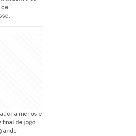
 de
sse.
ogador a menos e
 final de jogo
 grande