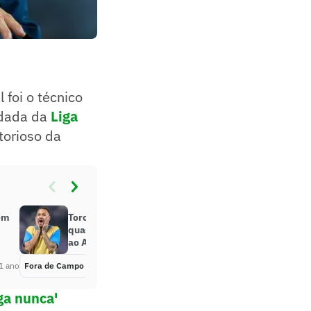
foi o técnico
rodada da
Liga
torioso da
tem
Torcedores vão à loucura com
quase gol de Neymar em retorno
ao Al-Hilal: ‘Saudade’
1 ano
Fora de Campo
Há 1 ano
iga nunca'