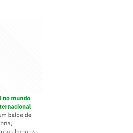
ol no mundo
ternacional
 um balde de
bria,
em acalmou os