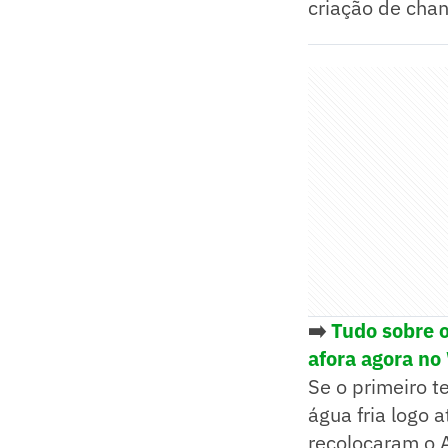
criação de chan
➡️
Tudo sobre o
afora agora no
Se o primeiro t
água fria logo 
recolocaram o A