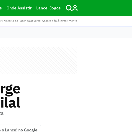
s
Onde Assistir
Lance! Jogos
Ministério da Fazenda adverte: Aposta não é investimento
orge
ilal
ta
e o Lance! no Google