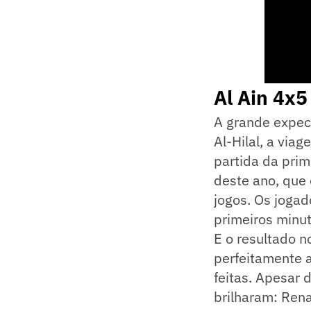
Al Ain 4x5 
A grande expect
Al-Hilal, a vi
partida da prim
deste ano, que 
jogos. Os jogad
primeiros minut
E o resultado n
perfeitamente a
feitas. Apesar 
brilharam: Rena