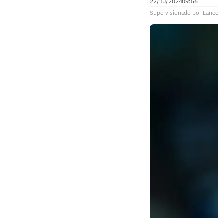
22/10/2024
09:56
Supervisionado
por
Lance