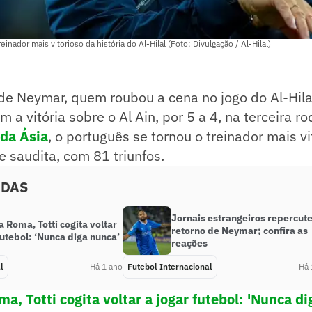
einador mais vitorioso da história do Al-Hilal (Foto: Divulgação / Al-Hilal)
 Neymar, quem roubou a cena no jogo do Al-Hilal 
m a vitória sobre o Al Ain, por 5 a 4, na terceira 
da Ásia
, o português se tornou o treinador mais vi
e saudita, com 81 triunfos.
ADAS
Jornais estrangeiros repercu
 Roma, Totti cogita voltar
retorno de Neymar; confira as
futebol: ‘Nunca diga nunca’
reações
l
Há 1 ano
Futebol Internacional
Há 
a, Totti cogita voltar a jogar futebol: 'Nunca d