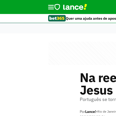
Quer uma ajuda antes de apos
Na ree
Jesus 
Português se torn
Por
Lance!
•
Rio de Janei