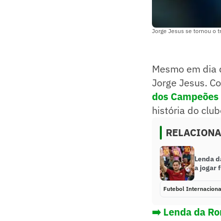
Jorge Jesus se tornou o tr
Mesmo em dia de
Jorge Jesus. Co
dos Campeões 
história do club
RELACION
Lenda da
a jogar 
Futebol Internaciona
➡️ Lenda da Rom