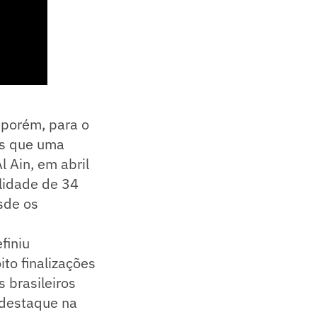
 porém, para o
is que uma
l Ain, em abril
ilidade de 34
sde os
finiu
ito finalizações
 brasileiros
, destaque na