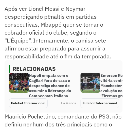
Após ver Lionel Messi e Neymar
desperdiçando pênaltis em partidas
consecutivas, Mbappé quer se tornar o
cobrador oficial do clube, segundo o
"L'Équipe". Internamente, o camisa sete
afirmou estar preparado para assumir a
responsabilidade até o fim da temporada.
RELACIONADAS
Napoli empata com o
Emerson Roya
Cagliari fora de casa e
vitória contra 
desperdiça chance de
Manchester Ci
assumir a liderança do
evolução no T
Campeonato Italiano
‘Fizemos gran
Futebol Internacional
Há 4 anos
Futebol Internacional
Mauricio Pochettino, comandante do PSG, não
definiu nenhum dos três principais como o