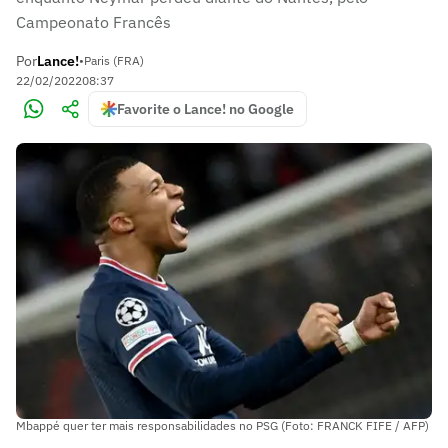
Campeonato Francês
Por
Lance!
•
Paris (FRA)
22/02/2022
08:37
Favorite o Lance! no Google
Mbappé quer ter mais responsabilidades no PSG (Foto: FRANCK FIFE / AFP)