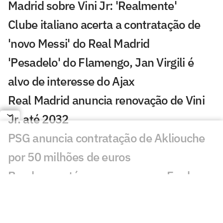
Madrid sobre Vini Jr: 'Realmente'
Clube italiano acerta a contratação de
'novo Messi' do Real Madrid
'Pesadelo' do Flamengo, Jan Virgili é
alvo de interesse do Ajax
Real Madrid anuncia renovação de Vini
Jr. até 2032
PSG anuncia contratação de Akliouche
por 50 milhões de euros
Bracks mantém esperança por Fred no
Atlético: 'Temos essa chama acesa'
Ansu Fati destaca estilo de Filipe Luís no