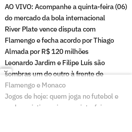
AO VIVO: Acompanhe a quinta-feira (06)
do mercado da bola internacional
River Plate vence disputa com
Flamengo e fecha acordo por Thiago
Almada por R$ 120 milhões
Leonardo Jardim e Filipe Luís são
sombras um do outro à frente de
Flamengo e Monaco
Jogos de hoje: quem joga no futebol e
onde assistir ao vivo – quinta-feira
(06/08/2026)
Messi brilha em primeiro jogo como