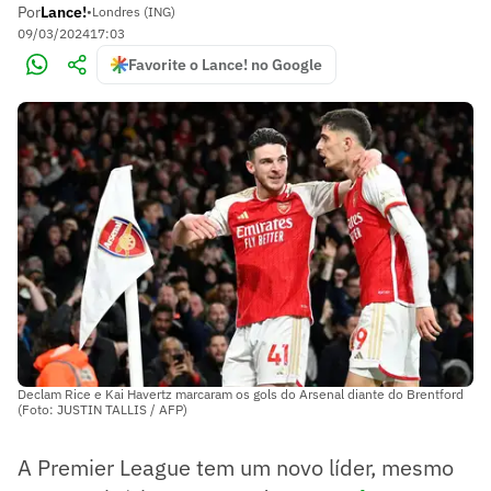
Por
Lance!
•
Londres (ING)
09/03/2024
17:03
Favorite o Lance! no Google
Declam Rice e Kai Havertz marcaram os gols do Arsenal diante do Brentford
(Foto: JUSTIN TALLIS / AFP)
A Premier League tem um novo líder, mesmo