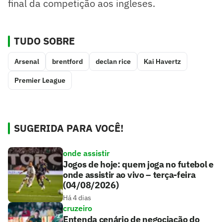
final da competição aos ingleses.
TUDO SOBRE
Arsenal
brentford
declan rice
Kai Havertz
Premier League
SUGERIDA PARA VOCÊ!
onde assistir
Jogos de hoje: quem joga no futebol e
onde assistir ao vivo – terça-feira
(04/08/2026)
Há 4 dias
cruzeiro
Entenda cenário de negociação do