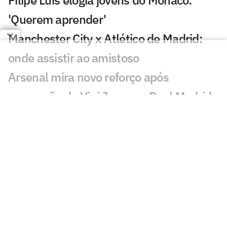
'Querem aprender'
Manchester City x Atlético de Madrid:
onde assistir ao amistoso
Arsenal mira novo reforço após
renovação de Vini Jr com o Real Madrid
Análise tática do Guffo: como encaixar
Rodri no Barcelona?
'Herói' do Barcelona vira rival de Messi e
Suárez na MLS
Em meio ao interesse do Flamengo,
técnico do Zenit comenta situação de