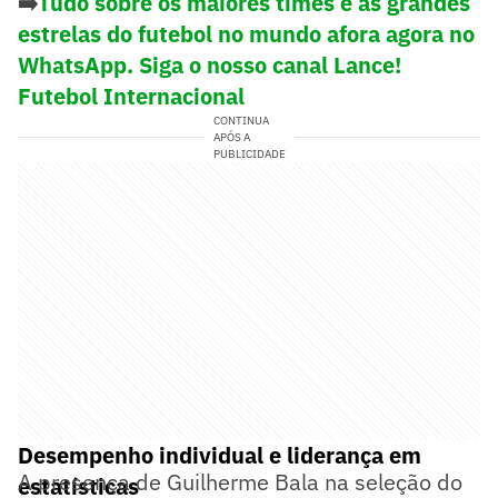
➡️
Tudo sobre os maiores times e as grandes
estrelas do futebol no mundo afora agora no
WhatsApp. Siga o nosso canal Lance!
Futebol Internacional
CONTINUA
APÓS A
PUBLICIDADE
Desempenho individual e liderança em
A presença de Guilherme Bala na seleção do
estatísticas