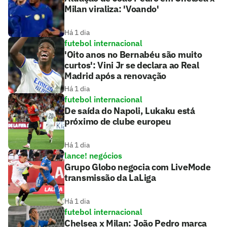
Milan viraliza: 'Voando'
Há 1 dia
futebol internacional
'Oito anos no Bernabéu são muito
curtos': Vini Jr se declara ao Real
Madrid após a renovação
Há 1 dia
futebol internacional
De saída do Napoli, Lukaku está
próximo de clube europeu
Há 1 dia
lance! negócios
Grupo Globo negocia com LiveMode
transmissão da LaLiga
Há 1 dia
futebol internacional
Chelsea x Milan: João Pedro marca