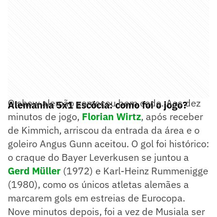
O show alemão começou bem cedo. Aos dez
Alemanha 5x1 Escócia: como foi o jogo?
minutos de jogo,
Florian Wirtz
, após receber
de Kimmich, arriscou da entrada da área e o
goleiro Angus Gunn aceitou. O gol foi histórico:
o craque do Bayer Leverkusen se juntou a
Gerd Müller
(1972) e Karl-Heinz Rummenigge
(1980), como os únicos atletas alemães a
marcarem gols em estreias de Eurocopa.
Nove minutos depois, foi a vez de Musiala ser