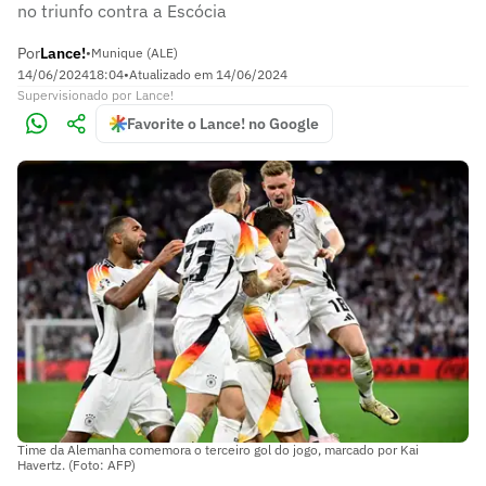
no triunfo contra a Escócia
Por
Lance!
•
Munique (ALE)
14/06/2024
18:04
•
Atualizado em
14/06/2024
Supervisionado
por
Lance!
Favorite o Lance! no Google
Time da Alemanha comemora o terceiro gol do jogo, marcado por Kai
Havertz. (Foto: AFP)