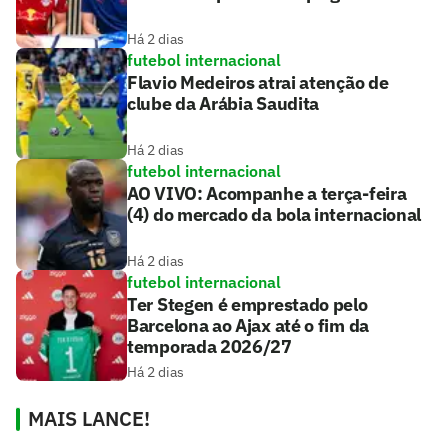
Há 2 dias
futebol internacional
Flavio Medeiros atrai atenção de
clube da Arábia Saudita
Há 2 dias
futebol internacional
AO VIVO: Acompanhe a terça-feira
(4) do mercado da bola internacional
Há 2 dias
futebol internacional
Ter Stegen é emprestado pelo
Barcelona ao Ajax até o fim da
temporada 2026/27
Há 2 dias
MAIS LANCE!