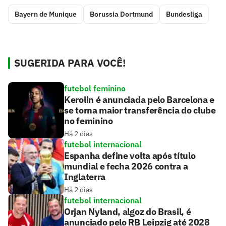
Bayern de Munique
Borussia Dortmund
Bundesliga
SUGERIDA PARA VOCÊ!
futebol feminino
Kerolin é anunciada pelo Barcelona e
se torna maior transferência do clube
no feminino
Há 2 dias
futebol internacional
Espanha define volta após título
mundial e fecha 2026 contra a
Inglaterra
Há 2 dias
futebol internacional
Orjan Nyland, algoz do Brasil, é
anunciado pelo RB Leipzig até 2028