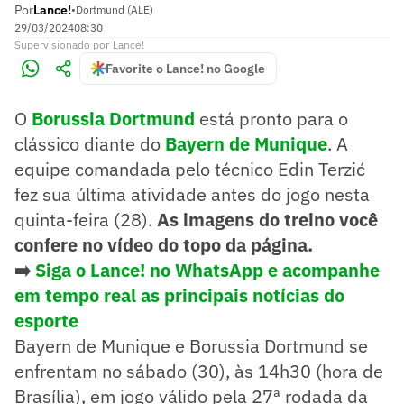
Por
Lance!
•
Dortmund (ALE)
29/03/2024
08:30
Supervisionado
por
Lance!
Favorite o Lance! no Google
O
Borussia Dortmund
está pronto para o
clássico diante do
Bayern de Munique
. A
equipe comandada pelo técnico Edin Terzić
fez sua última atividade antes do jogo nesta
quinta-feira (28).
As imagens do treino você
confere no vídeo do topo da página.
➡️
Siga o Lance! no WhatsApp e acompanhe
em tempo real as principais notícias do
esporte
Bayern de Munique e Borussia Dortmund se
enfrentam no sábado (30), às 14h30 (hora de
Brasília), em jogo válido pela 27ª rodada da