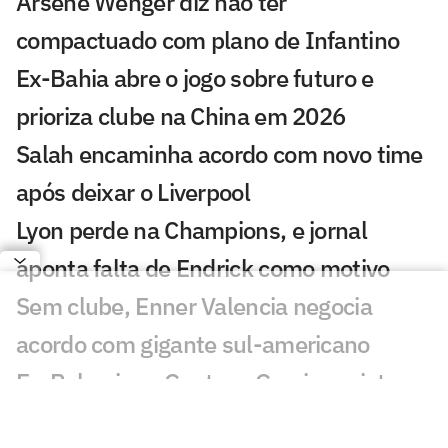
Arsène Wenger diz não ter
compactuado com plano de Infantino
Ex-Bahia abre o jogo sobre futuro e
prioriza clube na China em 2026
Salah encaminha acordo com novo time
após deixar o Liverpool
Lyon perde na Champions, e jornal
aponta falta de Endrick como motivo
Sem clube, Enner Valencia negocia
acordo com gigante sul-americano
Ex-Palmeiras, Gustavo Garcia projeta
nova temporada pelo Famalicão