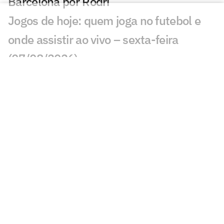
Barcelona por Rodri
Jogos de hoje: quem joga no futebol e
onde assistir ao vivo – sexta-feira
(07/08/2026)
Ex-Fluminense entra na mira de
Manchester United e Arsenal, diz jornal
Veja gols em Bayern de Munique x
Aston Villa: João Gomes diminui
Liverpool x Monaco: onde assistir,
horário e prováveis escalações
Lúcio de Castro: Fifa, Infantino e o
fantasma de ghost