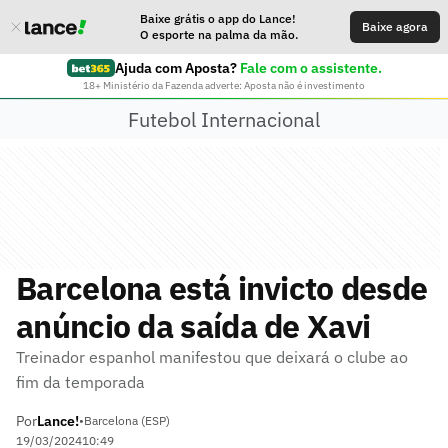
Baixe grátis o app do Lance!
Baixe agora
O esporte na palma da mão.
Ajuda com Aposta?
Fale com o assistente.
18+ Ministério da Fazenda adverte: Aposta não é investimento
Futebol Internacional
Barcelona está invicto desde
anúncio da saída de Xavi
Treinador espanhol manifestou que deixará o clube ao
fim da temporada
Por
Lance!
•
Barcelona (ESP)
19/03/2024
10:49