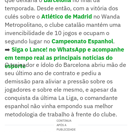
temporada. Desde então, com a vitória dos
culés sobre o
Atlético de Madrid
no Wanda
Metropolitano, o clube catalão mantém uma
invencibilidade de 10 jogos e ocupam o
segundo lugar no
Campeonato Espanhol
.
➡️
Siga o Lance! no WhatsApp e acompanhe
em tempo real as principais notícias do
O treinador e ídolo do Barcelona abriu mão de
esporte
seu último ano de contrato e pediu a
demissão para aliviar a pressão sobre os
jogadores e sobre ele mesmo, e apesar da
conquista da última La Liga, o comandante
espanhol não vinha empondo sua melhor
metodologia de trabalho à frente do clube.
CONTINUA
APÓS A
PUBLICIDADE