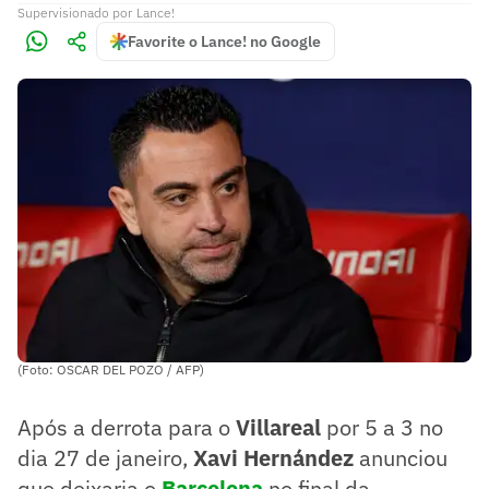
Supervisionado
por
Lance!
Favorite o Lance! no Google
(Foto: OSCAR DEL POZO / AFP)
Após a derrota para o
Villareal
por 5 a 3 no
dia 27 de janeiro,
Xavi Hernández
anunciou
que deixaria o
Barcelona
no final da