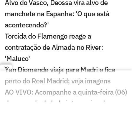
Alvo do Vasco, Deossa vira alvo de
manchete na Espanha: 'O que está
acontecendo?'
Torcida do Flamengo reage a
contratação de Almada no River:
'Maluco'
Yan Diomande viaja para Madri e fica
perto do Real Madrid; veja imagens
AO VIVO: Acompanhe a quinta-feira (06)
do mercado da bola internacional
River Plate vence disputa com
Flamengo e fecha acordo por Thiago