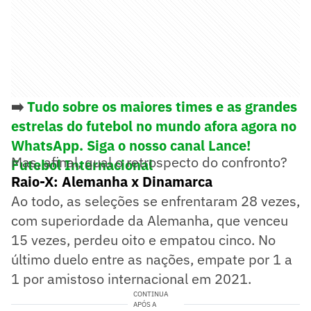
➡️
Tudo sobre os maiores times e as grandes
estrelas do futebol no mundo afora agora no
WhatsApp. Siga o nosso canal Lance!
Mas, afinal, qual o retrospecto do confronto?
Futebol Internacional
Raio-X: Alemanha x Dinamarca
Ao todo, as seleções se enfrentaram 28 vezes,
com superiordade da Alemanha, que venceu
15 vezes, perdeu oito e empatou cinco. No
último duelo entre as nações, empate por 1 a
1 por amistoso internacional em 2021.
CONTINUA
APÓS A