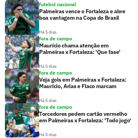
futebol nacional
Palmeiras vence o Fortaleza e abre
boa vantagem na Copa do Brasil
Há 5 dias
fora de campo
Maurício chama atenção em
Palmeiras x Fortaleza: 'Que fase'
Há 5 dias
fora de campo
Veja gols em Palmeiras x Fortaleza:
Maurício, Arias e Flaco marcam
Há 5 dias
fora de campo
Torcedores pedem cartão vermelho
em Palmeiras x Fortaleza: 'Todo jogo'
Há 5 dias