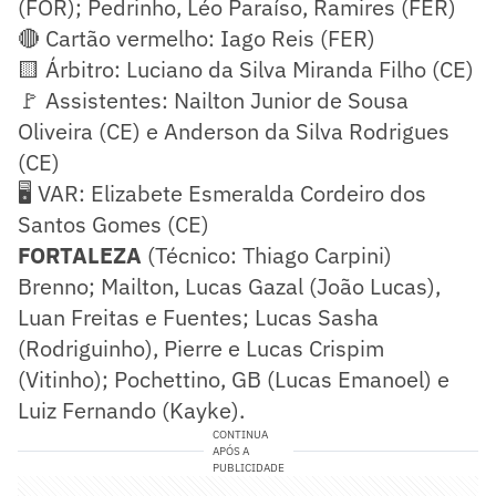
(FOR); Pedrinho, Léo Paraíso, Ramires (FER)
🔴 Cartão vermelho: Iago Reis (FER)
🟨 Árbitro: Luciano da Silva Miranda Filho (CE)
🚩 Assistentes: Nailton Junior de Sousa
Oliveira (CE) e Anderson da Silva Rodrigues
(CE)
🖥️ VAR: Elizabete Esmeralda Cordeiro dos
Santos Gomes (CE)
FORTALEZA
(Técnico: Thiago Carpini)
Brenno; Mailton, Lucas Gazal (João Lucas),
Luan Freitas e Fuentes; Lucas Sasha
(Rodriguinho), Pierre e Lucas Crispim
(Vitinho); Pochettino, GB (Lucas Emanoel) e
Luiz Fernando (Kayke).
CONTINUA
APÓS A
PUBLICIDADE