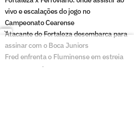
vivo e escalações do jogo no
Campeonato Cearense
Atacante do Fortaleza desembarca para
assinar com o Boca Juniors
Fred enfrenta o Fluminense em estreia
no novo cargo
Fortaleza anuncia nova patrocinadora
focada em hidratação e desempenho
Sem Bareiro, Fortaleza avalia opções
para formar o ataque
Fortaleza tem a melhor defesa das