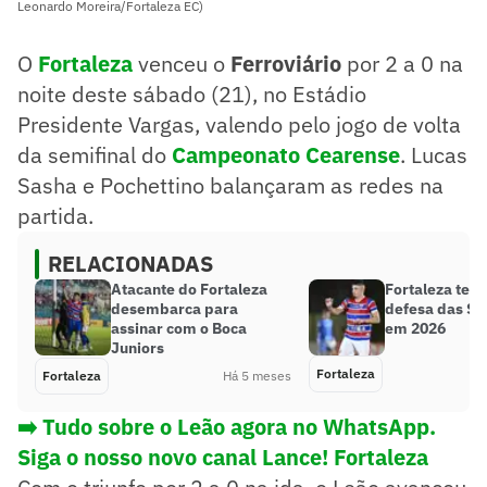
Leonardo Moreira/Fortaleza EC)
O
Fortaleza
venceu o
Ferroviário
por 2 a 0 na
noite deste sábado (21), no Estádio
Presidente Vargas, valendo pelo jogo de volta
da semifinal do
Campeonato Cearense
. Lucas
Sasha e Pochettino balançaram as redes na
partida.
RELACIONADAS
Atacante do Fortaleza
Fortaleza tem
desembarca para
defesa das Sér
assinar com o Boca
em 2026
Juniors
Fortaleza
Fortaleza
Há 5 meses
➡️ Tudo sobre o Leão agora no WhatsApp.
Siga o nosso novo canal Lance! Fortaleza