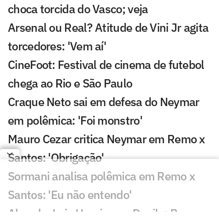
choca torcida do Vasco; veja
Arsenal ou Real? Atitude de Vini Jr agita
torcedores: 'Vem aí'
CineFoot: Festival de cinema de futebol
chega ao Rio e São Paulo
Craque Neto sai em defesa do Neymar
em polêmica: 'Foi monstro'
Mauro Cezar critica Neymar em Remo x
Santos: 'Obrigação'
Sormani analisa polêmica em Remo x
Santos: 'Eu não entendo'
Almada, Luiz Henrique e Danilo: Braune