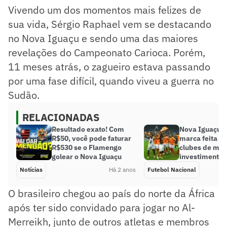
Vivendo um dos momentos mais felizes de
sua vida, Sérgio Raphael vem se destacando
no Nova Iguaçu e sendo uma das maiores
revelações do Campeonato Carioca. Porém,
11 meses atrás, o zagueiro estava passando
por uma fase difícil, quando viveu a guerra no
Sudão.
RELACIONADAS
Resultado exato! Com
Nova Iguaçu a
R$50, você pode faturar
marca feita po
R$530 se o Flamengo
clubes de me
golear o Nova Iguaçu
investimento 
Notícias
Há 2 anos
Futebol Nacional
O brasileiro chegou ao país do norte da África
após ter sido convidado para jogar no Al-
Merreikh, junto de outros atletas e membros