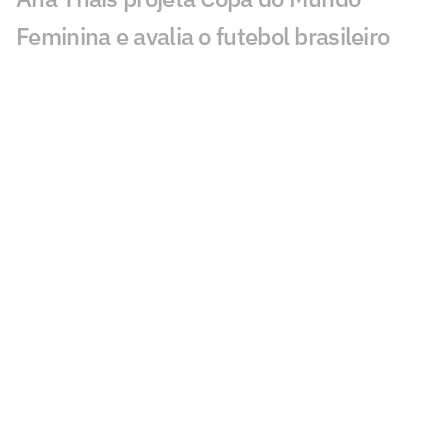
Feminina e avalia o futebol brasileiro
Fluminense desafia estigma elitista com
série documental exibida no CineFoot
Craque Neto critica trio após queda do
Corinthians: 'Não dá'
Torcida do Corinthians aponta culpado
por queda para o Inter: 'Parabéns'
Atitude de Carlos Miguel irrita torcida do
Corinthians: 'Não esquece'
Torcida do Corinthians manda recado a
Diniz após queda para o Internacional