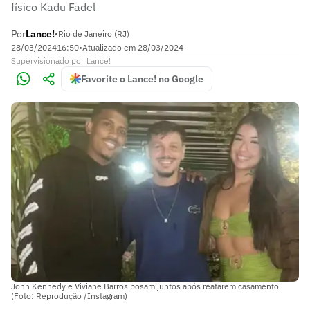
físico Kadu Fadel
Por
Lance!
•
Rio de Janeiro (RJ)
28/03/2024
16:50
•
Atualizado em
28/03/2024
Supervisionado
por
Lance!
Favorite o Lance! no Google
John Kennedy e Viviane Barros posam juntos após reatarem casamento
(Foto: Reprodução /Instagram)