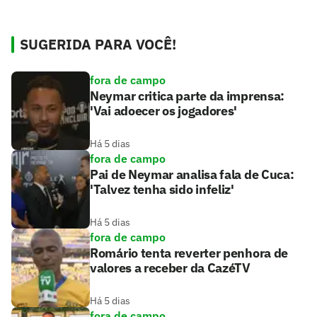
SUGERIDA PARA VOCÊ!
fora de campo
Neymar critica parte da imprensa:
'Vai adoecer os jogadores'
Há 5 dias
fora de campo
Pai de Neymar analisa fala de Cuca:
'Talvez tenha sido infeliz'
Há 5 dias
fora de campo
Romário tenta reverter penhora de
valores a receber da CazéTV
Há 5 dias
fora de campo