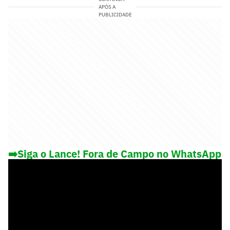
APÓS A
PUBLICIDADE
➡️Siga o Lance! Fora de Campo no WhatsApp
e saiba o que rola fora das 4 linhas