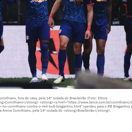
inthians, fora de casa, pela 14ª rodada do Brasileirão (Foto: Ettore
ng>Corinthians</strong> <strong><a href="https://www.lance.com.br/corinthians/de
e-no-corinthians-contra-o-red-bull-bragantino.html">perdeu para o RB Bragantino 
a Arena Corinthians, pela 14ª rodada do <strong>Brasileirão</strong>.