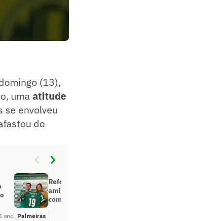
 domingo (13),
nto, uma
atitude
s se envolveu
afastou do
Reforço do Palmeiras revela
à
amigos no Corinthians e cita jogo
ão
com o Chelsea
1 ano
Palmeiras
Há 1 ano