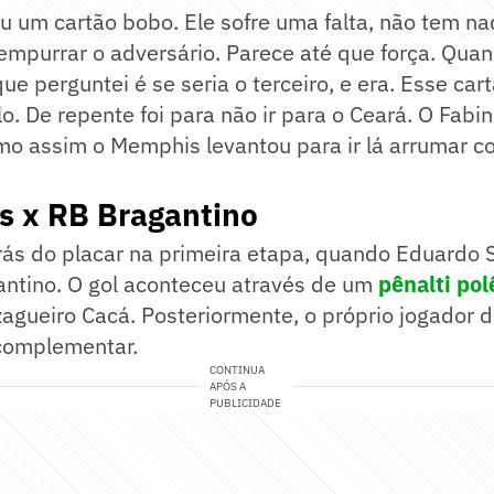
 um cartão bobo. Ele sofre uma falta, não tem nad
e empurrar o adversário. Parece até que força. Quand
ue perguntei é se seria o terceiro, e era. Esse car
lo. De repente foi para não ir para o Ceará. O Fabinh
mo assim o Memphis levantou para ir lá arrumar co
s x RB Bragantino
trás do placar na primeira etapa, quando Eduardo
antino. O gol aconteceu através de um
pênalti po
agueiro Cacá. Posteriormente, o próprio jogador 
 complementar.
CONTINUA
APÓS A
PUBLICIDADE