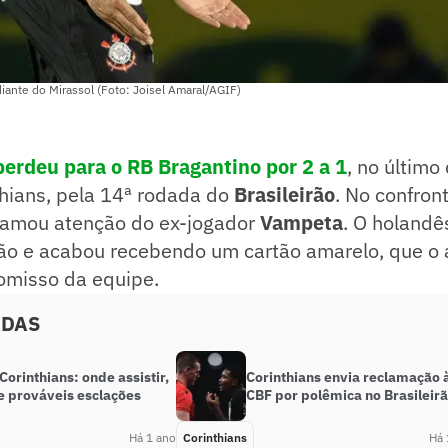
iante do Mirassol (Foto: Joisel Amaral/AGIF)
perdeu para o RB Bragantino por 2 a 1
, no último
thians, pela 14ª rodada do
Brasileirão
. No confro
amou atenção do ex-jogador
Vampeta
. O holandê
o e acabou recebendo um cartão amarelo, que o 
misso da equipe.
ADAS
Corinthians: onde assistir,
Corinthians envia reclamação 
e prováveis esclações
CBF por polêmica no Brasileir
Há 1 ano
Corinthians
Há 