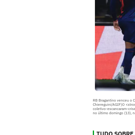
RB Bragantino venceu o Cor
Chiereguini/AGIF)O <stro
coletivo-escancaram-cris
no último domingo (13), n
TUDO SOBRE