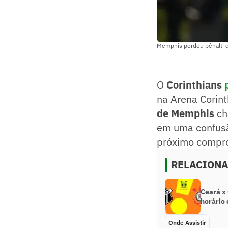
Memphis perdeu pênalti d
O
Corinthians
na Arena Corin
de Memphis
ch
em uma confusã
próximo compro
RELACION
Ceará x 
horário 
Onde Assistir