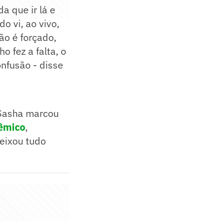
a que ir lá e
o vi, ao vivo,
tão é forçado,
o fez a falta, o
nfusão - disse
 Sasha marcou
lêmico
,
deixou tudo