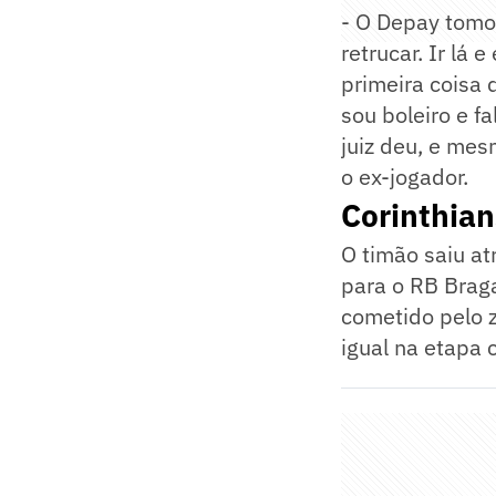
- O Depay tomou
retrucar. Ir lá 
primeira coisa q
sou boleiro e fa
juiz deu, e mes
o ex-jogador.
Corinthian
O timão saiu a
para o RB Brag
cometido pelo z
igual na etapa