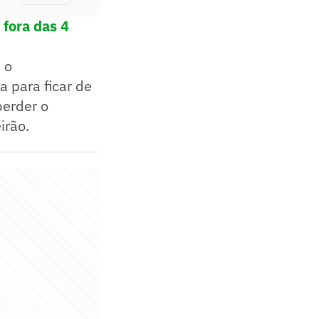
 fora das 4
 o
 para ficar de
perder o
irão.