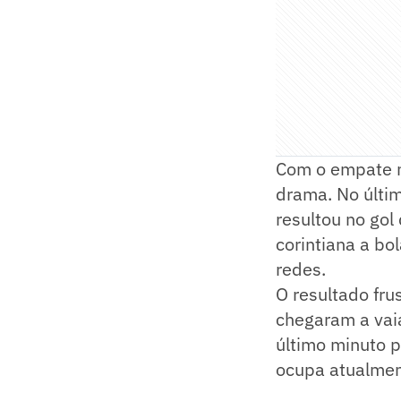
Com o empate no
drama. No últi
resultou no gol
corintiana a bo
redes.
O resultado fru
chegaram a vaia
último minuto p
ocupa atualmen