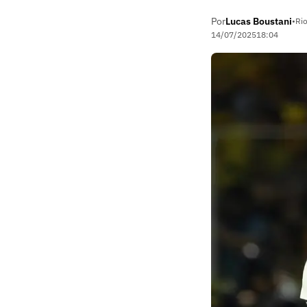
Por
Lucas Boustani
•
Rio
14/07/2025
18:04