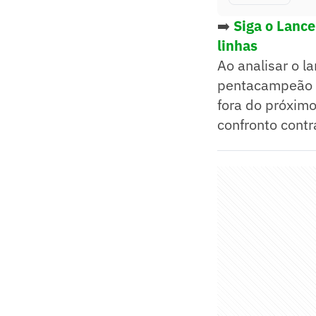
➡️
Siga o Lance
linhas
Ao analisar o l
pentacampeão m
fora do próximo
confronto contr