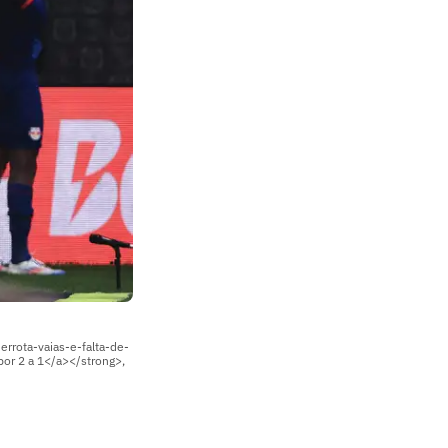
rrota-vaias-e-falta-de-
por 2 a 1</a></strong>,