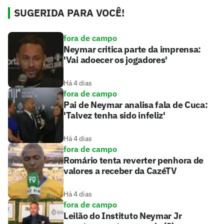
SUGERIDA PARA VOCÊ!
fora de campo
Neymar critica parte da imprensa:
'Vai adoecer os jogadores'
Há 4 dias
fora de campo
Pai de Neymar analisa fala de Cuca:
'Talvez tenha sido infeliz'
Há 4 dias
fora de campo
Romário tenta reverter penhora de
valores a receber da CazéTV
Há 4 dias
fora de campo
Leilão do Instituto Neymar Jr