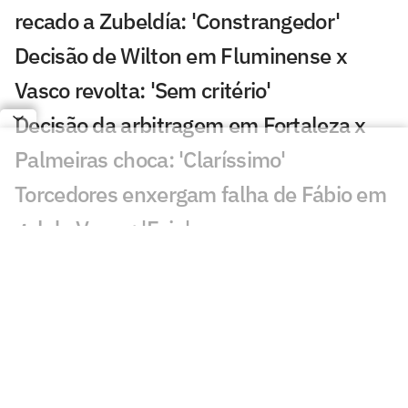
recado a Zubeldía: 'Constrangedor'
Decisão de Wilton em Fluminense x
Vasco revolta: 'Sem critério'
Decisão da arbitragem em Fortaleza x
Palmeiras choca: 'Claríssimo'
Torcedores enxergam falha de Fábio em
gol do Vasco: 'Feia'
Golaço de Brenner em Fluminense x
Vasco assusta torcedores: 'Lei do ex'
Veja gols em Fluminense x Vasco: Puma
garante classificação do cruz-maltino
Situação inusitada em Fluminense x