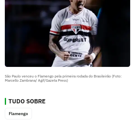
São Paulo venceu o Flamengo pela primeira rodada do Brasileirão (Foto:
Marcello Zambrana/ Agif/Gazeta Press)
TUDO SOBRE
Flamengo