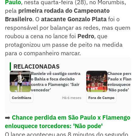
Paulo
, nesta quarta-feira (28), no Morumbis,
pela
primeira rodada do Campeonato
Brasileiro
. O
atacante Gonzalo Plata
foi o
responsável por balançar as redes, mas quem
roubou a cena no lance foi
Pedro
, que
protagonizou um passe de peito na medida
para o companheiro marcar.
RELACIONADAS
Raniele vê castigo contra
Chance perdi
o Bahia e foca decisão
Paulo x Flam
contra o Flamengo: ‘Sair
enlouquece to
vencedor’
‘Não pode’
Corinthians
Há 6 meses
Fora de Campo
➡️
Chance perdida em São Paulo x Flamengo
enlouquece torcedores: 'Não pode'
O lance aconteceu aos 8 minutos do segundo