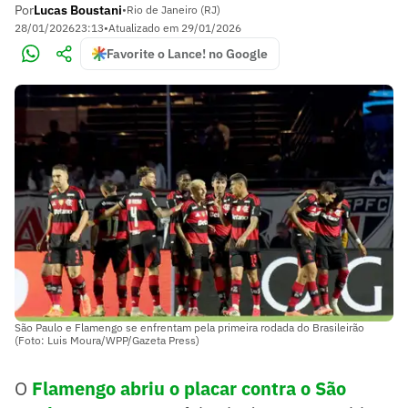
Por
Lucas Boustani
•
Rio de Janeiro (RJ)
28/01/2026
23:13
•
Atualizado em
29/01/2026
Favorite o Lance! no Google
São Paulo e Flamengo se enfrentam pela primeira rodada do Brasileirão
(Foto: Luis Moura/WPP/Gazeta Press)
O
Flamengo abriu o placar contra o São