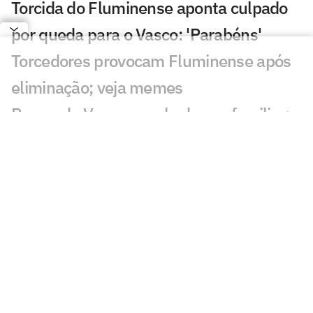
Torcida do Fluminense aponta culpado
por queda para o Vasco: 'Parabéns'
Torcedores provocam Fluminense após
eliminação; veja memes
Puma, do Vasco, revela drama familiar:
'Meu pai luta pela vida'
Torcedores do Fluminense mandam
recado a Zubeldía: 'Constrangedor'
Decisão de Wilton em Fluminense x
Vasco revolta: 'Sem critério'
Decisão da arbitragem em Fortaleza x
Palmeiras choca: 'Claríssimo'