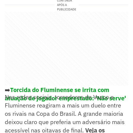
CONTINUA
APÓS A
PUBLICIDADE
➡️
Torcida do Fluminense se irrita com
Nas redes sociais, torcedores de Vasco e
atuação de jogador emprestado: 'Não serve'
Fluminense reagiram a mais um duelo entre
os rivais na Copa do Brasil. A grande maioria
deixou claro que preferia um adversário mais
acessível nas oitavas de final.
Veja os