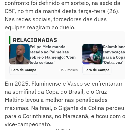
confronto foi definido em sorteio, na sede da
CBF, no fim da manhã desta terça-feira (26).
Nas redes sociais, torcedores das duas
equipes reagiram ao duelo.
RELACIONADAS
Felipe Melo manda
Colombianos 
recado ao Palmeiras
convocação de
sobre o Flamengo: ‘Com
para a Copa d
toda certeza’
‘Outra vez’
Fora de Campo
Há 2 meses
Fora de Campo
Em 2025, Fluminense e Vasco se enfrentaram
na semifinal da Copa do Brasil, e o Cruz-
Maltino levou a melhor nas penalidades
máximas. Na final, o Gigante da Colina perdeu
para o Corinthians, no Maracanã, e ficou com o
vice-campeonato.