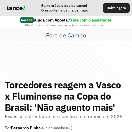
Baixe grátis o app do Lance!
Baixe agora
O esporte na palma da mão.
Ajuda com Aposta?
Fale com o assistente.
18+ Ministério da Fazenda adverte: Aposta não é investimento
Fora de Campo
Torcedores reagem a Vasco
x Fluminense na Copa do
Brasil: 'Não aguento mais'
Rivais se enfrentaram na semifinal do torneio em 2025
Por
Bernardo Pinho
•
Rio de Janeiro (RJ)