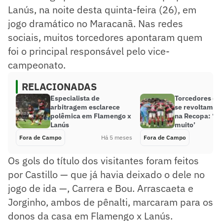
Lanús, na noite desta quinta-feira (26), em
jogo dramático no Maracanã. Nas redes
sociais, muitos torcedores apontaram quem
foi o principal responsável pelo vice-
campeonato.
RELACIONADAS
Especialista de
Torcedores d
arbitragem esclarece
se revoltam co
polêmica em Flamengo x
na Recopa: ‘D
Lanús
muito’
Fora de Campo
Há 5 meses
Fora de Campo
Os gols do título dos visitantes foram feitos
por Castillo — que já havia deixado o dele no
jogo de ida —, Carrera e Bou. Arrascaeta e
Jorginho, ambos de pênalti, marcaram para os
donos da casa em Flamengo x Lanús.