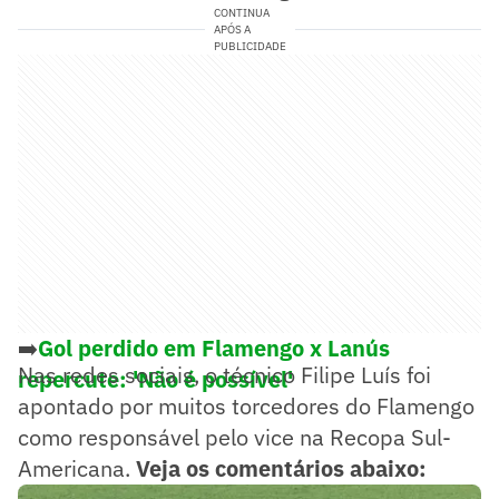
CONTINUA
APÓS A
PUBLICIDADE
➡️
Gol perdido em Flamengo x Lanús
Nas redes sociais, o técnico Filipe Luís foi
repercute: 'Não é possível'
apontado por muitos torcedores do Flamengo
como responsável pelo vice na Recopa Sul-
Americana.
Veja os comentários abaixo: