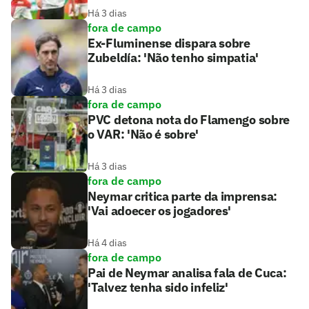
Há 3 dias
fora de campo
Ex-Fluminense dispara sobre
Zubeldía: 'Não tenho simpatia'
Há 3 dias
fora de campo
PVC detona nota do Flamengo sobre
o VAR: 'Não é sobre'
Há 3 dias
fora de campo
Neymar critica parte da imprensa:
'Vai adoecer os jogadores'
Há 4 dias
fora de campo
Pai de Neymar analisa fala de Cuca:
'Talvez tenha sido infeliz'