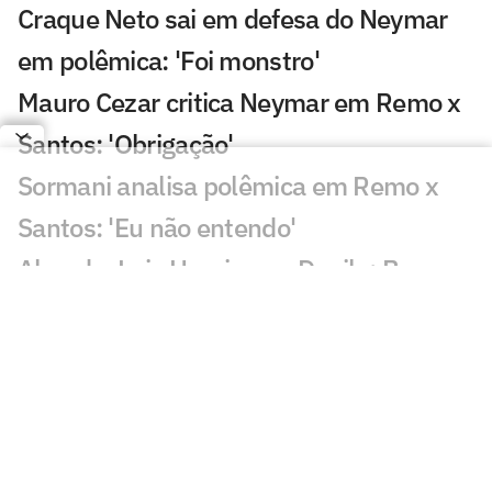
Craque Neto sai em defesa do Neymar
em polêmica: 'Foi monstro'
Mauro Cezar critica Neymar em Remo x
Santos: 'Obrigação'
Sormani analisa polêmica em Remo x
Santos: 'Eu não entendo'
Almada, Luiz Henrique e Danilo: Braune
é sincero sobre negociações
Patrocinador do Corinthians negocia
transmissão de torneio
Goiás comete gafe nas redes sociais em
post para ídolo