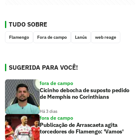
TUDO SOBRE
Flamengo
Fora de campo
Lanús
web reage
SUGERIDA PARA VOCÊ!
fora de campo
Cicinho debocha de suposto pedido
de Memphis no Corinthians
Há 3 dias
fora de campo
Publicação de Arrascaeta agita
torcedores do Flamengo: 'Vamos'