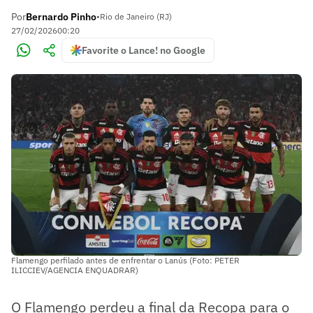
Por
Bernardo Pinho
•
Rio de Janeiro (RJ)
27/02/2026
00:20
Favorite o Lance! no Google
Flamengo perfilado antes de enfrentar o Lanús (Foto: PETER
ILICCIEV/AGENCIA ENQUADRAR)
O Flamengo perdeu a final da Recopa para o