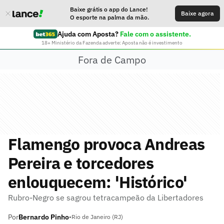
Baixe grátis o app do Lance!
Baixe agora
O esporte na palma da mão.
Ajuda com Aposta?
Fale com o assistente.
18+ Ministério da Fazenda adverte: Aposta não é investimento
Fora de Campo
Flamengo provoca Andreas
Pereira e torcedores
enlouquecem: 'Histórico'
Rubro-Negro se sagrou tetracampeão da Libertadores
Por
Bernardo Pinho
•
Rio de Janeiro (RJ)