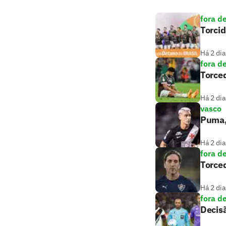
fora d
Torcid
Há 2 dia
fora d
Torce
Há 2 dia
vasco
Puma, 
Há 2 dia
fora d
Torce
Há 2 dia
fora d
Decisã