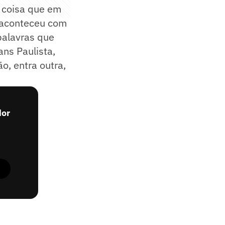
 coisa que em
 aconteceu com
palavras que
ns Paulista,
o, entra outra,
dor