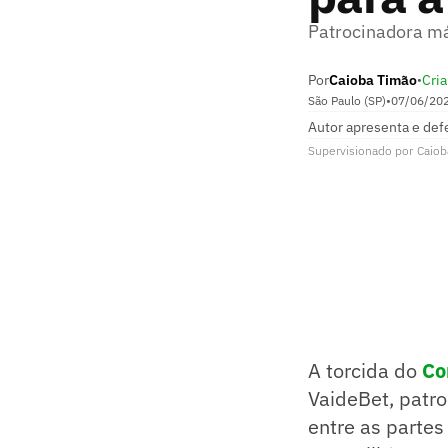
Patrocinadora má
Por
Caioba Timão
Cria
•
São Paulo (SP)
•
07/06/20
Autor apresenta e def
Supervisionado
por
Caiob
A torcida do
Co
VaideBet, patro
entre as parte