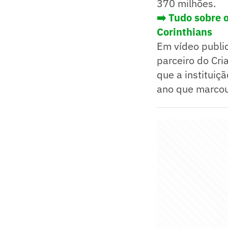
370 milhões.
➡️ Tudo sobre 
Corinthians
Em vídeo public
parceiro do Cri
que a instituiç
ano que marcou