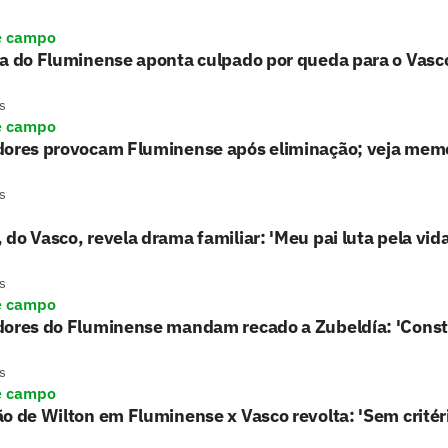
e campo
a do Fluminense aponta culpado por queda para o Vasc
s
e campo
dores provocam Fluminense após eliminação; veja mem
s
do Vasco, revela drama familiar: 'Meu pai luta pela vida
s
e campo
dores do Fluminense mandam recado a Zubeldía: 'Cons
s
e campo
o de Wilton em Fluminense x Vasco revolta: 'Sem critér