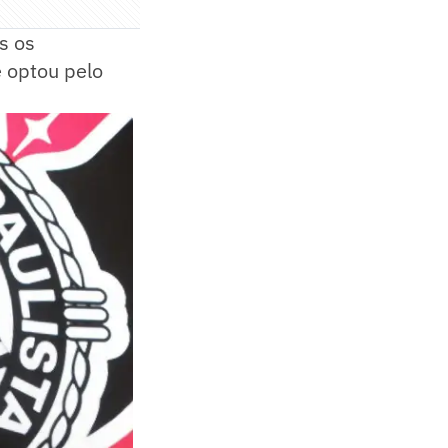
s os
 optou pelo