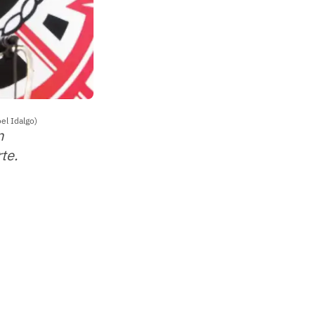
el Idalgo)
m
te.