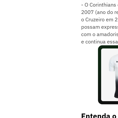
- O Corinthian
2007 (ano do r
o Cruzeiro em 
possam express
com o amadoris
e continua ess
Entenda o 