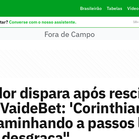
Brasileirão
Tabelas
Vídeo
tar?
Converse com o nosso assistente.
18+ 
Fora de Campo
or dispara após resc
VaideBet: 'Corinthia
aminhando a passos 
 desgraça"