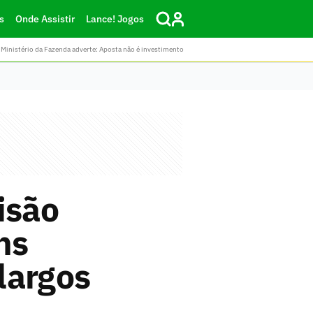
s
Onde Assistir
Lance! Jogos
Ministério da Fazenda adverte: Aposta não é investimento
isão
ns
largos