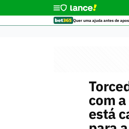
Quer uma ajuda antes de apos
Torced
com a 
está c
para a