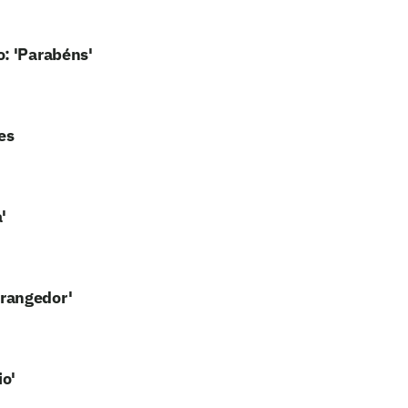
o: 'Parabéns'
es
'
trangedor'
io'