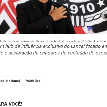
o de patrocínio com o Corinthians na manhã desta sexta-feira (7) (Foto: Jose Mano
um hub de influência exclusivo do Lance! focado e
o e aceleração de criadores de conteúdo do espor
ebol Nacional
VaideBet
RA VOCÊ!