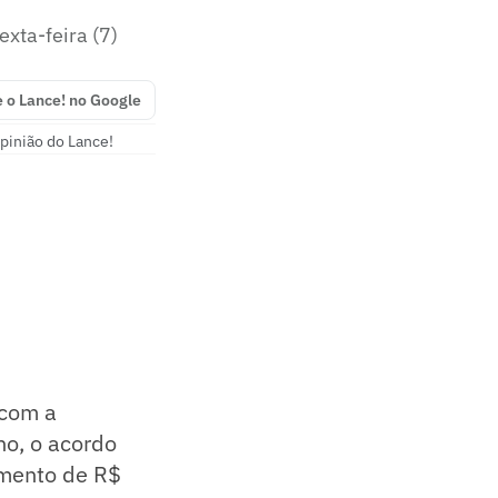
xta-feira (7)
e o Lance! no Google
pinião do Lance!
 com a
no, o acordo
amento de R$