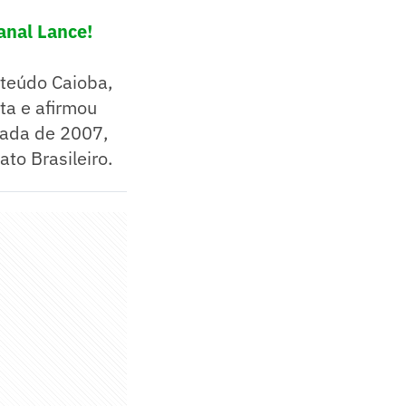
anal Lance!
nteúdo Caioba,
sta e afirmou
rada de 2007,
to Brasileiro.