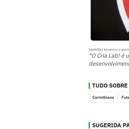
VaideBet encerrou o acord
*O Cria Lab! é 
desenvolviment
TUDO SOBRE
Corinthians
Fut
SUGERIDA PA