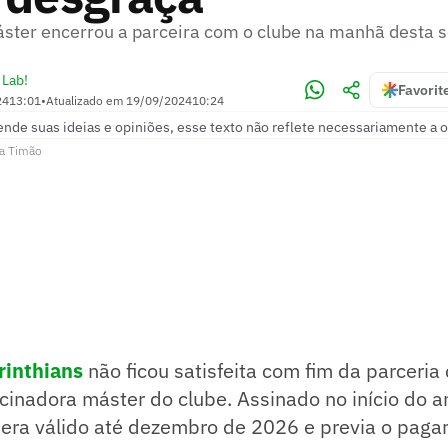
ster encerrou a parceira com o clube na manhã desta se
 Lab!
Favorit
24
13:01
•
Atualizado em
19/09/2024
10:24
ende suas ideias e opiniões, esse texto não reflete necessariamente a o
a Timão
rinthians
não ficou satisfeita com fim da parceria
cinadora máster do clube. Assinado no início do a
s era válido até dezembro de 2026 e previa o pag