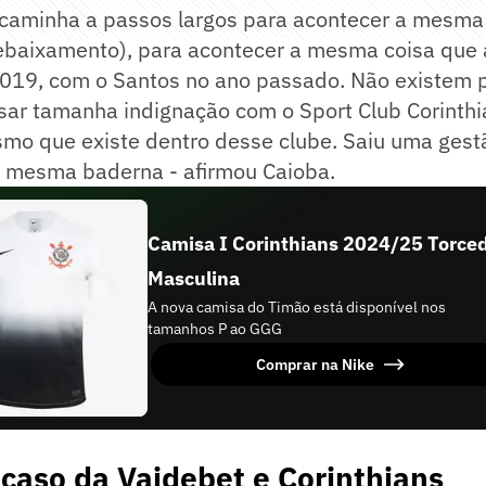
s caminha a passos largos para acontecer a mesma
ebaixamento), para acontecer a mesma coisa que
2019, com o Santos no ano passado. Não existem 
ar tamanha indignação com o Sport Club Corinthia
mo que existe dentro desse clube. Saiu uma gestã
a mesma baderna - afirmou Caioba.
Camisa I Corinthians 2024/25 Torce
Masculina
A nova camisa do Timão está disponível nos
tamanhos P ao GGG
Comprar na Nike
caso da Vaidebet e Corinthians