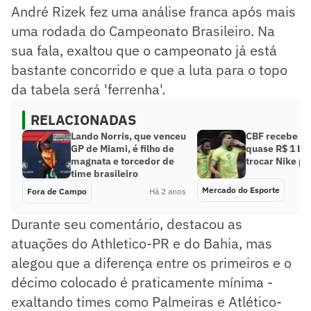
André Rizek fez uma análise franca após mais
uma rodada do Campeonato Brasileiro. Na
sua fala, exaltou que o campeonato já está
bastante concorrido e que a luta para o topo
da tabela será 'ferrenha'.
RELACIONADAS
Lando Norris, que venceu
CBF recebe pr
GP de Miami, é filho de
quase R$ 1 bi
magnata e torcedor de
trocar Nike po
time brasileiro
Mercado do Esporte
Fora de Campo
Há 2 anos
Durante seu comentário, destacou as
atuações do Athletico-PR e do Bahia, mas
alegou que a diferença entre os primeiros e o
décimo colocado é praticamente mínima -
exaltando times como Palmeiras e Atlético-