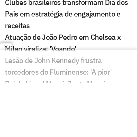
Clubes brasileiros transformam Dia dos
Pais em estratégia de engajamento e
receitas
Atuação de João Pedro em Chelsea x
Milan viraliza: 'Voando'
Lesão de John Kennedy frustra
torcedores do Fluminense: 'A pior'
Pai de Lionel Messi, Jorge Messi morre
na Argentina
Bárbara Coelho e Ana Thaís analisam o
que Ancelotti deve mudar para 2030
CEO da Genius: confiança do público no