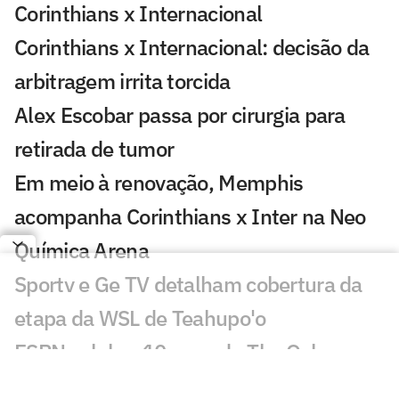
Corinthians x Internacional
Corinthians x Internacional: decisão da
arbitragem irrita torcida
Alex Escobar passa por cirurgia para
retirada de tumor
Em meio à renovação, Memphis
acompanha Corinthians x Inter na Neo
Química Arena
Sportv e Ge TV detalham cobertura da
etapa da WSL de Teahupo'o
ESPN celebra 10 anos do The Ocho com
mais de 70 horas de esportes inusitados