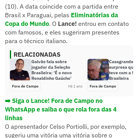
(10). A data coincide com a partida entre
Brasil x Paraguai, pelas
Eliminatórias da
Copa do Mundo
. O
Lance!
entrou em contato
com famosos, e eles sugeriram presentes
para o técnico italiano.
RELACIONADAS
Galvão fala sobre
Casagrande r
jogador da Seleção
surpresa que 
Brasileira: ‘É o novo
teve com a Se
Ronaldinho Gaúcho’
Brasileira
Fora de Campo
Há 1 ano
Fora de Campo
➡️ Siga o Lance! Fora de Campo no
WhatsApp e saiba o que rola fora das 4
linhas
O apresentador Celso Portiolli, por exemplo,
sugeriu uma vitória uma vitória sobre o