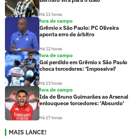
Há 11 horas
fora de campo
Grêmio x São Paulo: PC Oliveira
aponta erro de árbitro
Há 12 horas
fora de campo
Gol perdido em Grêmio x São Paulo
choca torcedores: 'Impossível'
Há 13 horas
fora de campo
Ida de Bruno Guimarães ao Arsenal
enlouquece torcedores: 'Absurdo'
Há 17 horas
MAIS LANCE!