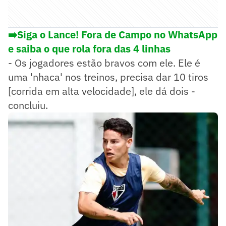
➡️Siga o Lance! Fora de Campo no WhatsApp
e saiba o que rola fora das 4 linhas
- Os jogadores estão bravos com ele. Ele é
uma 'nhaca' nos treinos, precisa dar 10 tiros
[corrida em alta velocidade], ele dá dois -
concluiu.