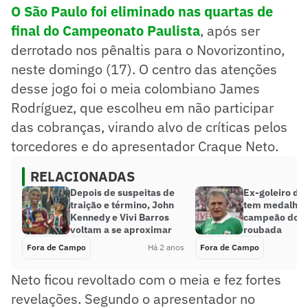
O São Paulo foi eliminado nas quartas de
final do Campeonato Paulista
, após ser
derrotado nos pênaltis para o Novorizontino,
neste domingo (17). O centro das atenções
desse jogo foi o meia colombiano James
Rodríguez, que escolheu em não participar
das cobranças, virando alvo de críticas pelos
torcedores e do apresentador Craque Neto.
RELACIONADAS
Depois de suspeitas de
Ex-goleiro do
traição e término, John
tem medalha 
Kennedy e Vivi Barros
campeão do 
voltam a se aproximar
roubada
Fora de Campo
Há 2 anos
Fora de Campo
Neto ficou revoltado com o meia e fez fortes
revelações. Segundo o apresentador no