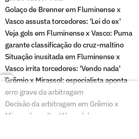
Golaço de Brenner em Fluminense x
Vasco assusta torcedores: 'Lei do ex'
Veja gols em Fluminense x Vasco: Puma
garante classificação do cruz-maltino
Situação inusitada em Fluminense x
Vasco irrita torcedores: 'Vendo nada'
Grêmio x Mirassol: especialista aponta
erro grave da arbitragem
Decisão da arbitragem em Grêmio x
Mirassol revolta: 'Absurdo'
Veja gol de Cruzeiro x Chape: Matheus