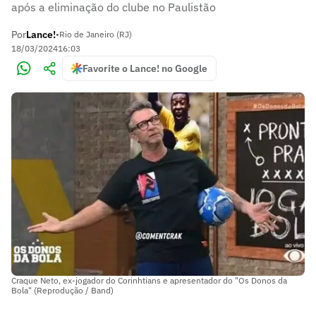
após a eliminação do clube no Paulistão
Por
Lance!
•
Rio de Janeiro (RJ)
18/03/2024
16:03
Favorite o Lance! no Google
Craque Neto, ex-jogador do Corinhtians e apresentador do "Os Donos da
Bola" (Reprodução / Band)