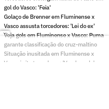
gol do Vasco: 'Feia'
Golaço de Brenner em Fluminense x
Vasco assusta torcedores: 'Lei do ex'
Veja gols em Fluminense x Vasco: Puma
garante classificação do cruz-maltino
Situação inusitada em Fluminense x
Vasco irrita torcedores: 'Vendo nada'
Grêmio x Mirassol: especialista aponta
erro grave da arbitragem
Decisão da arbitragem em Grêmio x
Mirassol revolta: 'Absurdo'
Veja gol de Cruzeiro x Chape: Matheus