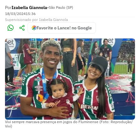
Por
Izabella Giannola
•
São Paulo (SP)
18/03/2024
15:36
Supervisionado
por
Izabella Giannola
Favorite o Lance! no Google
Vivi sempre marcava presença em jogos do Fluminense (Foto: Reprodução/
Vivi)