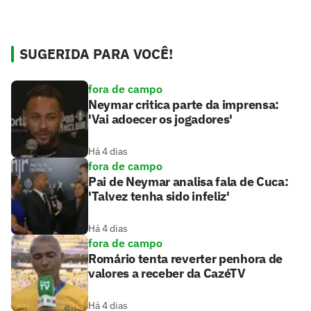
SUGERIDA PARA VOCÊ!
fora de campo
Neymar critica parte da imprensa:
'Vai adoecer os jogadores'
Há 4 dias
fora de campo
Pai de Neymar analisa fala de Cuca:
'Talvez tenha sido infeliz'
Há 4 dias
fora de campo
Romário tenta reverter penhora de
valores a receber da CazéTV
Há 4 dias