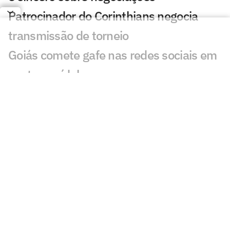
Patrocinador do Corinthians negocia
transmissão de torneio
Goiás comete gafe nas redes sociais em
post para ídolo
Europeus reagem a Estevão em Chelsea
x Juventus: 'Precisa'
Veja gol em Chelsea x Juventus: Edon
Zhegrova decide amistoso
Romário perde recurso em ação de ex-
presidente da CBF; entenda
Dublador revela fala de Neymar a