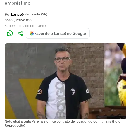
empréstimo
Por
Lance!
•
São Paulo (SP)
06/06/2024
18:06
Supervisionado
por
Lance!
Favorite o Lance! no Google
Neto elogia Leila Pereira e critica contrato de jogador do Corinthians (Foto:
Reprodução)