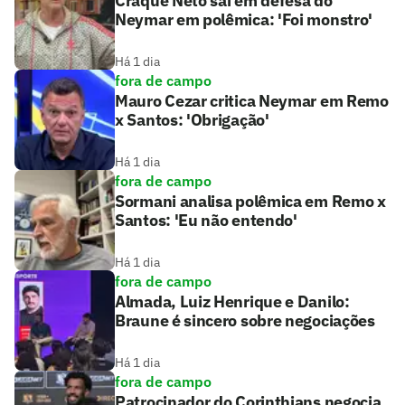
Craque Neto sai em defesa do
Neymar em polêmica: 'Foi monstro'
Há 1 dia
fora de campo
Mauro Cezar critica Neymar em Remo
x Santos: 'Obrigação'
Há 1 dia
fora de campo
Sormani analisa polêmica em Remo x
Santos: 'Eu não entendo'
Há 1 dia
fora de campo
Almada, Luiz Henrique e Danilo:
Braune é sincero sobre negociações
Há 1 dia
fora de campo
Patrocinador do Corinthians negocia