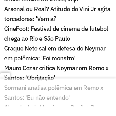
Arsenal ou Real? Atitude de Vini Jr agita
torcedores: 'Vem aí'
CineFoot: Festival de cinema de futebol
chega ao Rio e São Paulo
Craque Neto sai em defesa do Neymar
em polêmica: 'Foi monstro'
Mauro Cezar critica Neymar em Remo x
Santos: 'Obrigação'
Sormani analisa polêmica em Remo x
Santos: 'Eu não entendo'
Almada, Luiz Henrique e Danilo: Braune