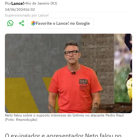
Por
Lance!
•
Rio de Janeiro (RJ)
14/06/2024
16:02
Supervisionado
por
Lance!
Favorite o Lance! no Google
Neto falou sobre o suposto interesse do Grêmio no atacante Pedro Raul
(Foto: Reprodução)
O ex-jogador e apresentador Neto falou no