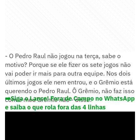
- O Pedro Raul não jogou na terça, sabe o
motivo? Porque se ele fizer os sete jogos não
vai poder ir mais para outra equipe. Nos dois
últimos jogos ele nem entrou, e o Grêmio está
querendo o Pedro Raul. Ô Grêmio, não faz isso
➡️Siga o Lance! Fora de Campo no WhatsApp
com o meu Grêmio não - disse.
e saiba o que rola fora das 4 linhas