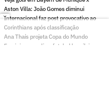
Aston Villa: João Gomes diminui
Internacional faz post provocativo ao
Corinthians após classificação
Ana Thaís projeta Copa do Mundo
Feminina e avalia o futebol brasileiro
Fluminense desafia estigma elitista com
série documental exibida no CineFoot
Craque Neto critica trio após queda do
Corinthians: 'Não dá'
Torcida do Corinthians aponta culpado
por queda para o Inter: 'Parabéns'