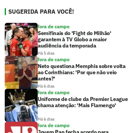
SUGERIDA PARA VOCÊ!
fora de campo
Semifinais do 'Fight do Milhão'
garantem à TV Globo a maior
audiência da temporada
Há 5 dias
fora de campo
Neto questiona Memphis sobre volta
ao Corinthians: 'Por que não veio
antes?'
Há 6 dias
fora de campo
Uniforme de clube da Premier League
chama atenção: 'Mais Flamengo'
Há 6 dias
fora de campo
Jovem Pan fecha acordo para