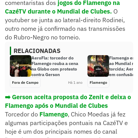
comentaristas dos
jogos do Flamengo na
CazéTV durante o Mundial de Clubes.
O
youtuber se junta ao lateral-direito Rodinei,
outro nome já confirmado nas transmissões
do Rubro-Negro no torneio.
RELACIONADAS
AeroFla: torcedor do
Flamengo em
Flamengo rouba a cena
ao Mundial no
na Globo com protesto
torcida; Aero
contra Gerson
em confusão
Fora de Campo
Há 1 ano
Flamengo
➡️ Gerson aceita proposta do Zenit e deixa o
Flamengo após o Mundial de Clubes
Torcedor do
Flamengo
, Chico Moedas já fez
algumas participações pontuais na CazéTV e
hoje é um dos principais nomes do canal