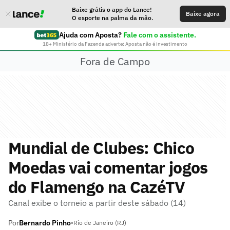
Baixe grátis o app do Lance!
Baixe agora
O esporte na palma da mão.
Ajuda com Aposta?
Fale com o assistente.
18+ Ministério da Fazenda adverte: Aposta não é investimento
Fora de Campo
Mundial de Clubes: Chico
Moedas vai comentar jogos
do Flamengo na CazéTV
Canal exibe o torneio a partir deste sábado (14)
Por
Bernardo Pinho
•
Rio de Janeiro (RJ)