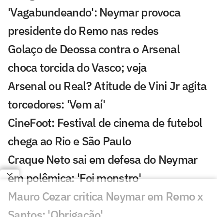
'Vagabundeando': Neymar provoca
presidente do Remo nas redes
Golaço de Deossa contra o Arsenal
choca torcida do Vasco; veja
Arsenal ou Real? Atitude de Vini Jr agita
torcedores: 'Vem aí'
CineFoot: Festival de cinema de futebol
chega ao Rio e São Paulo
Craque Neto sai em defesa do Neymar
em polêmica: 'Foi monstro'
Mauro Cezar critica Neymar em Remo x
Santos: 'Obrigação'