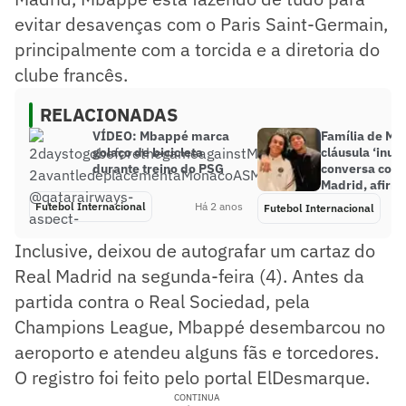
evitar desavenças com o Paris Saint-Germain,
principalmente com a torcida e a diretoria do
clube francês.
RELACIONADAS
VÍDEO: Mbappé marca
Família de Mb
golaço de bicicleta
cláusula ‘inus
durante treino do PSG
conversa com 
Madrid, afirma
Futebol Internacional
Há 2 anos
Futebol Internacional
Inclusive, deixou de autografar um cartaz do
Real Madrid na segunda-feira (4). Antes da
partida contra o Real Sociedad, pela
Champions League, Mbappé desembarcou no
aeroporto e atendeu alguns fãs e torcedores.
O registro foi feito pelo portal ElDesmarque.
CONTINUA