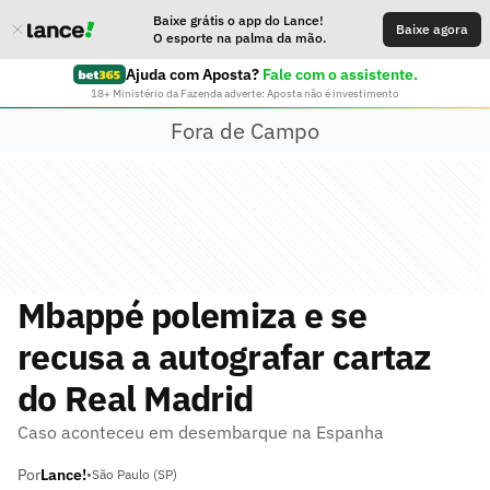
Baixe grátis o app do Lance!
Baixe agora
O esporte na palma da mão.
Ajuda com Aposta?
Fale com o assistente.
18+ Ministério da Fazenda adverte: Aposta não é investimento
Fora de Campo
Mbappé polemiza e se
recusa a autografar cartaz
do Real Madrid
Caso aconteceu em desembarque na Espanha
Por
Lance!
•
São Paulo (SP)