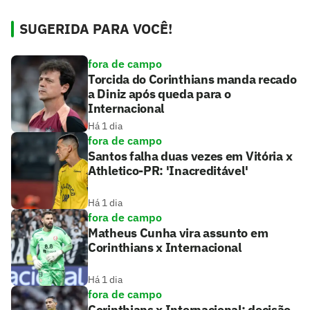
SUGERIDA PARA VOCÊ!
fora de campo
Torcida do Corinthians manda recado
a Diniz após queda para o
Internacional
Há 1 dia
fora de campo
Santos falha duas vezes em Vitória x
Athletico-PR: 'Inacreditável'
Há 1 dia
fora de campo
Matheus Cunha vira assunto em
Corinthians x Internacional
Há 1 dia
fora de campo
Corinthians x Internacional: decisão