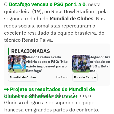
O
Botafogo venceu o PSG por 1 a 0
, nesta
quinta-feira (19), no Rose Bowl Stadium, pela
segunda rodada do
Mundial de Clubes
. Nas
redes sociais, jornalistas repercutiram o
excelente resultado da equipe brasileira, do
técnico Renato Paiva.
RELACIONADAS
Marlon Freitas exalta
Jogador brasil
vitória sobre o PSG: ‘Não
criticado por
existe impossível para o
PSG x Botafog
Botafogo’
mal’
Mundial de Clubes
Há 1 ano
Fora de Campo
➡️ Projete os resultados do Mundial de
Durante os 90 minutos do confronto, o
Clubes no Simulador do Lance!
Glorioso chegou a ser superior a equipe
francesa em grandes partes do confronto.