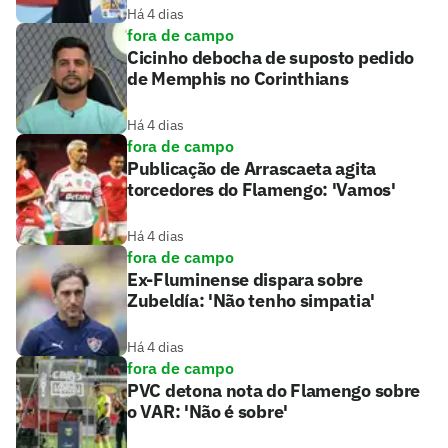
Há 4 dias
fora de campo
Cicinho debocha de suposto pedido
de Memphis no Corinthians
Há 4 dias
fora de campo
Publicação de Arrascaeta agita
torcedores do Flamengo: 'Vamos'
Há 4 dias
fora de campo
Ex-Fluminense dispara sobre
Zubeldía: 'Não tenho simpatia'
Há 4 dias
fora de campo
PVC detona nota do Flamengo sobre
o VAR: 'Não é sobre'