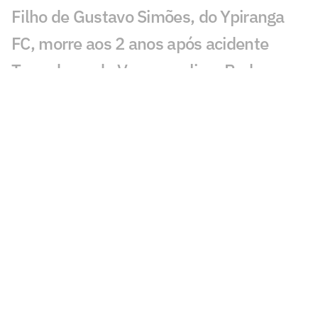
Filho de Gustavo Simões, do Ypiranga
FC, morre aos 2 anos após acidente
Torcedores do Vasco avaliam Pedro
Emanuel contra o Fluminense:
'Impressionante'
Esposa de Andrés Gómez, do Vasco,
desabafa após classificação sobre o
Fluminense
Torcida do Fluminense aponta culpado
por queda para o Vasco: 'Parabéns'
Torcedores provocam Fluminense após
eliminação; veja memes