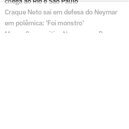
chega ao Rio e São Paulo
Craque Neto sai em defesa do Neymar
em polêmica: 'Foi monstro'
Mauro Cezar critica Neymar em Remo x
Santos: 'Obrigação'
Sormani analisa polêmica em Remo x
Santos: 'Eu não entendo'
Almada, Luiz Henrique e Danilo: Braune
é sincero sobre negociações
Patrocinador do Corinthians negocia
transmissão de torneio
Goiás comete gafe nas redes sociais em