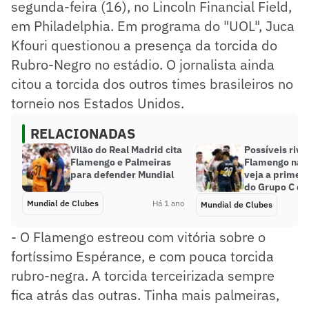
segunda-feira (16), no Lincoln Financial Field,
em Philadelphia. Em programa do "UOL", Juca
Kfouri questionou a presença da torcida do
Rubro-Negro no estádio. O jornalista ainda
citou a torcida dos outros times brasileiros no
torneio nos Estados Unidos.
RELACIONADAS
Vilão do Real Madrid cita
Possíveis riva
Flamengo e Palmeiras
Flamengo nas 
para defender Mundial
veja a primei
do Grupo C do
Mundial de Clubes
Há 1 ano
Mundial de Clubes
- O Flamengo estreou com vitória sobre o
fortíssimo Espérance, e com pouca torcida
rubro-negra. A torcida terceirizada sempre
fica atrás das outras. Tinha mais palmeiras,