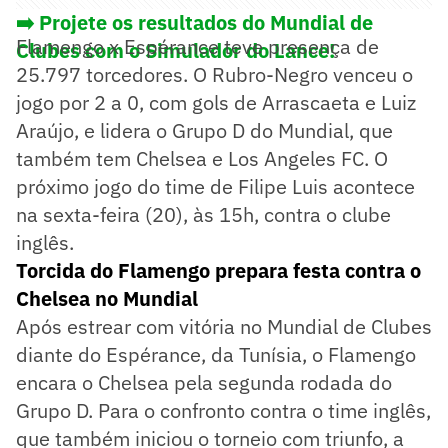
➡️ Projete os resultados do Mundial de
Flamengo x Espérance teve presença de
Clubes com o Simulador do Lance!
25.797 torcedores. O Rubro-Negro venceu o
jogo por 2 a 0, com gols de Arrascaeta e Luiz
Araújo, e lidera o Grupo D do Mundial, que
também tem Chelsea e Los Angeles FC. O
próximo jogo do time de Filipe Luis acontece
na sexta-feira (20), às 15h, contra o clube
inglês.
Torcida do Flamengo prepara festa contra o
Chelsea no Mundial
Após estrear com vitória no Mundial de Clubes
diante do Espérance, da Tunísia, o Flamengo
encara o Chelsea pela segunda rodada do
Grupo D. Para o confronto contra o time inglês,
que também iniciou o torneio com triunfo, a