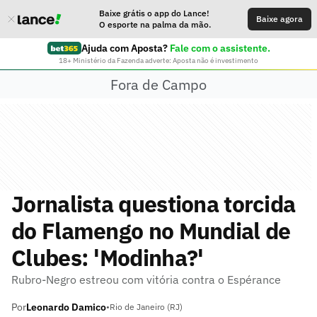
Baixe grátis o app do Lance!
Baixe agora
O esporte na palma da mão.
Ajuda com Aposta?
Fale com o assistente.
18+ Ministério da Fazenda adverte: Aposta não é investimento
Fora de Campo
Jornalista questiona torcida
do Flamengo no Mundial de
Clubes: 'Modinha?'
Rubro-Negro estreou com vitória contra o Espérance
Por
Leonardo Damico
•
Rio de Janeiro (RJ)