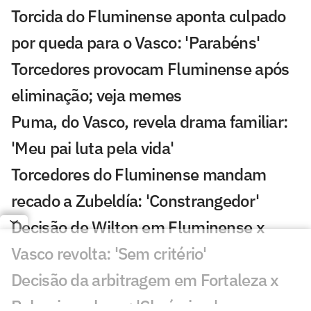
Torcida do Fluminense aponta culpado
por queda para o Vasco: 'Parabéns'
Torcedores provocam Fluminense após
eliminação; veja memes
Puma, do Vasco, revela drama familiar:
'Meu pai luta pela vida'
Torcedores do Fluminense mandam
recado a Zubeldía: 'Constrangedor'
Decisão de Wilton em Fluminense x
Vasco revolta: 'Sem critério'
Decisão da arbitragem em Fortaleza x
Palmeiras choca: 'Claríssimo'