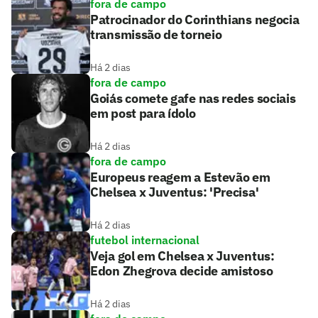
fora de campo
Patrocinador do Corinthians negocia
transmissão de torneio
Há 2 dias
fora de campo
Goiás comete gafe nas redes sociais
em post para ídolo
Há 2 dias
fora de campo
Europeus reagem a Estevão em
Chelsea x Juventus: 'Precisa'
Há 2 dias
futebol internacional
Veja gol em Chelsea x Juventus:
Edon Zhegrova decide amistoso
Há 2 dias