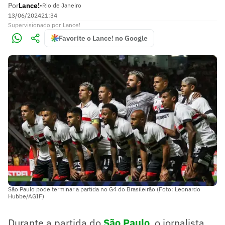
Por
Lance!
•
Rio de Janeiro
13/06/2024
21:34
Supervisionado
por
Lance!
Favorite o Lance! no Google
São Paulo pode terminar a partida no G4 do Brasileirão (Foto: Leonardo
Hubbe/AGIF)
Durante a partida do
São Paulo
, o jornalista