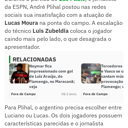
da ESPN, André Plihal postou nas redes
sociais sua insatisfação com a atuação de
Lucas Moura
na ponta do campo. A escalação
do técnico
Luis Zubeldía
coloca o jogador
caindo mais pelo lado, o que desagrada o
apresentador.
RELACIONADAS
Neymar fica
Torcedores de
impressionado com gol
e Vasco se un
de Luiz Araújo, do
cantam músic
Flamengo, no Maracanã;
provocação a
veja
Flamengo; vej
Fora de Campo
Há 2 anos
Fora de Campo
Para Plihal, o argentino precisa escolher entre
Luciano ou Lucas. Os dois jogadores possuem
características parecidas e o jornalista