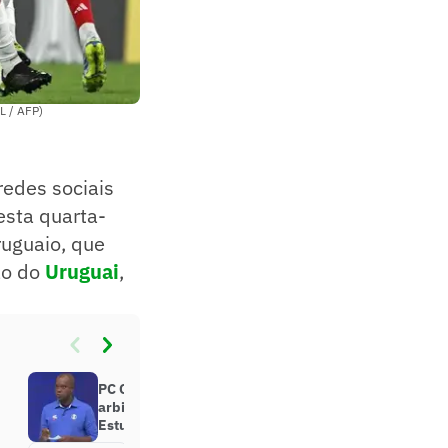
L / AFP)
 redes sociais
nesta quarta-
ruguaio, que
ão do
Uruguai
,
PC Oliveira aponta erro capital da
arbitragem em Flamengo x
Estudiantes