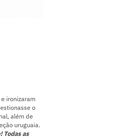
 e ironizaram
estionasse o
nal, além de
leção uruguaia.
! Todas as