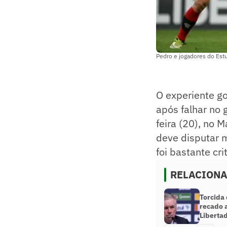
Pedro e jogadores do Est
O experiente go
após falhar no 
feira (20), no 
deve disputar 
foi bastante cr
RELACION
Torcida
recado a
Liberta