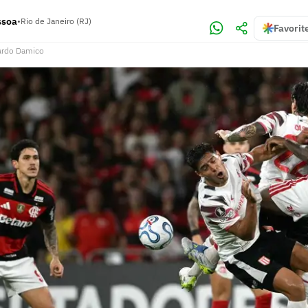
ssoa
•
Rio de Janeiro (RJ)
Favorit
ardo Damico