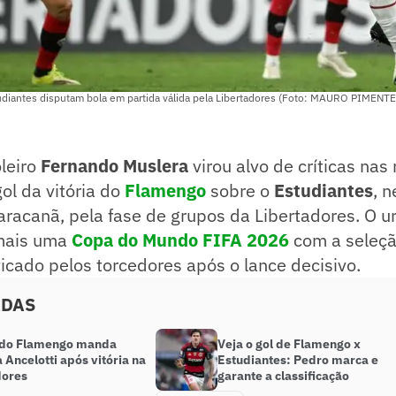
udiantes disputam bola em partida válida pela Libertadores (Foto: MAURO PIMENTE
leiro
Fernando Muslera
virou alvo de críticas nas
gol da vitória do
Flamengo
sobre o
Estudiantes
, 
Maracanã, pela fase de grupos da Libertadores. O u
mais uma
Copa do Mundo FIFA 2026
com a seleç
iticado pelos torcedores após o lance decisivo.
ADAS
 do Flamengo manda
Veja o gol de Flamengo x
 Ancelotti após vitória na
Estudiantes: Pedro marca e
dores
garante a classificação