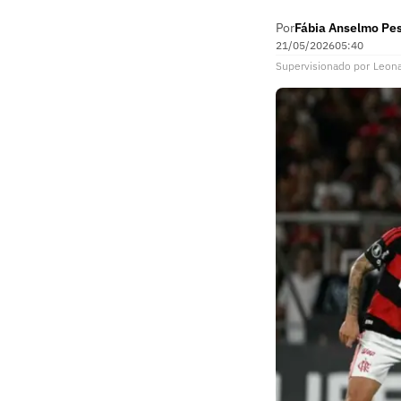
Por
Fábia Anselmo Pe
21/05/2026
05:40
Supervisionado
por
Leon