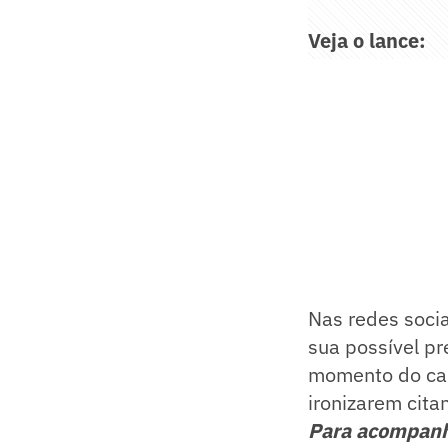
Veja o lance:
Nas redes socia
sua possível p
momento do cam
ironizarem cita
Para acompan