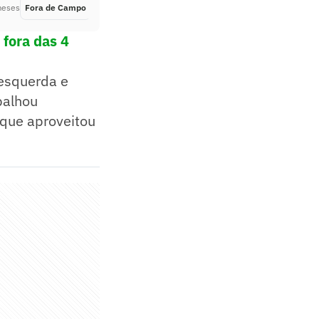
meses
Fora de Campo
Há 2 meses
 fora das 4
 esquerda e
apalhou
que aproveitou