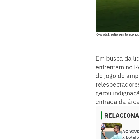
Kvaratskhelia em lance p
Em busca da li
enfrentam no R
de jogo de amp
telespectadores
gerou indignaçã
entrada da área
RELACION
AO VIVO
x Botaf