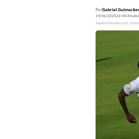
Por
Gabriel Guimarãe
19/06/2025
22:45
•
Atuali
Supervisionado
por
Leon