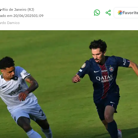
s
•
Rio de Janeiro (RJ)
Favorit
zado em
20/06/2025
01:09
ardo Damico