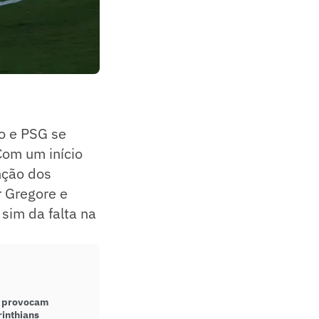
o e PSG se
Com um início
nção dos
r Gregore e
sim da falta na
s provocam
inthians