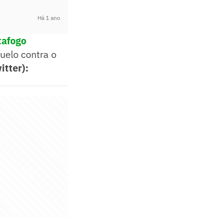
Há 1 ano
tafogo
uelo contra o
itter):