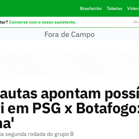
Brasileirão
Tabelas
Vídeo
tar?
Converse com o nosso assistente.
18+ 
Fora de Campo
nautas apontam possí
i em PSG x Botafogo
ha'
ela segunda rodada do grupo B