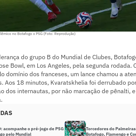
olêmico no Botafogo x PSG (Foto: Reprodução)
derança do grupo B do Mundial de Clubes, Botafog
ose Bowl, em Los Angeles, pela segunda rodada. 
lo domínio dos franceses, um lance chamou a ate
. Aos 18 minutos, Kvaratskhelia foi derrubado po
o dos internautas, por não marcação de pênalti, e 
.
ADAS
: acompanhe o pré-jogo de PSG
Torcedores do Palmeira
ogo pelo Mundial
Botafogo, Flamengo e Cor