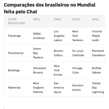
Comparações dos brasileiros no Mundial
feita pelo Chat
CLUBE
(NFL)
(NBA)
(MLB)
(NHL)
BRASILEIRO
Los
New
Toronto
Dallas
Flamengo
Angeles
York
Maple
Cowboys
Lakers
Yankees
Leafs
Green
Boston
St. Louis
Montreal
Fluminense
Bay
Celtics
Cardinals
Canadiens
Packers
New
Cleveland
Chicago
Buffalo
Botafogo
York
Browns
Cubs
Sabres
Knicks
New
San
Tampa
Houston
Palmeiras
England
Antonio
Bay
Astros
Patriots
Spurs
Lightning