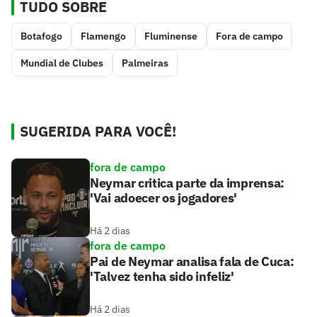
TUDO SOBRE
Botafogo
Flamengo
Fluminense
Fora de campo
Mundial de Clubes
Palmeiras
SUGERIDA PARA VOCÊ!
fora de campo
Neymar critica parte da imprensa:
'Vai adoecer os jogadores'
Há 2 dias
fora de campo
Pai de Neymar analisa fala de Cuca:
'Talvez tenha sido infeliz'
Há 2 dias