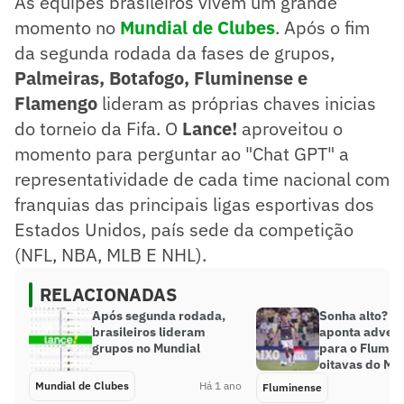
As equipes brasileiros vivem um grande
momento no
Mundial de Clubes
. Após o fim
da segunda rodada da fases de grupos,
Palmeiras, Botafogo, Fluminense e
Flamengo
lideram as próprias chaves inicias
do torneio da Fifa. O
Lance!
aproveitou o
momento para perguntar ao "Chat GPT" a
representatividade de cada time nacional com
franquias das principais ligas esportivas dos
Estados Unidos, país sede da competição
(NFL, NBA, MLB E NHL).
RELACIONADAS
Após segunda rodada,
Sonha alto? B
brasileiros lideram
aponta advers
grupos no Mundial
para o Flumin
oitavas do Mu
Mundial de Clubes
Há 1 ano
Fluminense