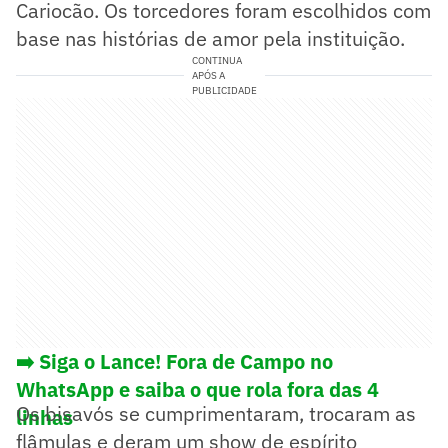
Cariocão. Os torcedores foram escolhidos com
base nas histórias de amor pela instituição.
CONTINUA
APÓS A
PUBLICIDADE
➡️ Siga o Lance! Fora de Campo no
WhatsApp e saiba o que rola fora das 4
Os bisavós se cumprimentaram, trocaram as
linhas
flâmulas e deram um show de espírito