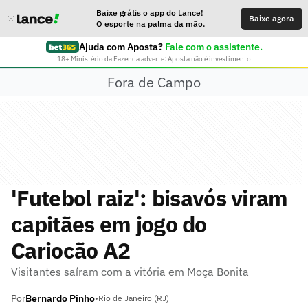
Baixe grátis o app do Lance!
Baixe agora
O esporte na palma da mão.
Ajuda com Aposta?
Fale com o assistente.
18+ Ministério da Fazenda adverte: Aposta não é investimento
Fora de Campo
'Futebol raiz': bisavós viram
capitães em jogo do
Cariocão A2
Visitantes saíram com a vitória em Moça Bonita
Por
Bernardo Pinho
•
Rio de Janeiro (RJ)