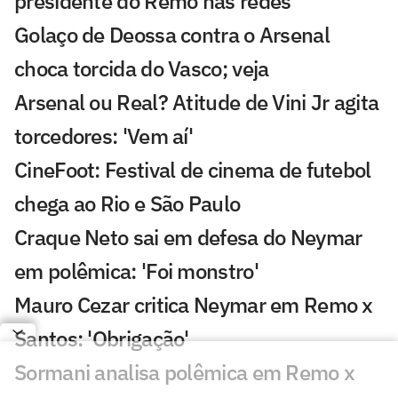
presidente do Remo nas redes
Golaço de Deossa contra o Arsenal
choca torcida do Vasco; veja
Arsenal ou Real? Atitude de Vini Jr agita
torcedores: 'Vem aí'
CineFoot: Festival de cinema de futebol
chega ao Rio e São Paulo
Craque Neto sai em defesa do Neymar
em polêmica: 'Foi monstro'
Mauro Cezar critica Neymar em Remo x
Santos: 'Obrigação'
Sormani analisa polêmica em Remo x