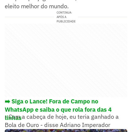
eleito melhor do mundo.
CONTINUA
APÓS A
PUBLICIDADE
➡️ Siga o Lance! Fora de Campo no
WhatsApp e saiba o que rola fora das 4
- Com a cabeça de hoje, eu teria ganhado a
linhas
Bola de Ouro - disse Adriano Imperador