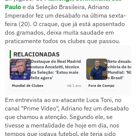
Paulo
e da Seleção Brasileira, Adriano
Imperador fez um desabafo na última sexta-
feira (20). O craque, que já está aposentado
dos gramados, deixa muita saudade em
praticamente todos os clubes que passou.
RELACIONADAS
Destaque do Real Madrid
Neto desabaf
cutuca Ancelotti, técnico
vitória de bras
da Seleção: ‘Estou mais
Mundial: ‘Não
feliz agora’
o Brasil’
Mundial de Clubes
Há 1 ano
Fora de Campo
Em entrevista ao ex-atacante Luca Toni, no
canal "Prime Vídeo", Adriano fez um desabafo
que chamou a atenção. Segundo ele, se
tivesse a mentalidade de hoje em dia, nos
tempos que jogava futebol, ele teria sido