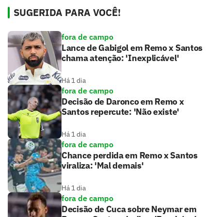
SUGERIDA PARA VOCÊ!
fora de campo
Lance de Gabigol em Remo x Santos
chama atenção: 'Inexplicável'
Há 1 dia
fora de campo
Decisão de Daronco em Remo x
Santos repercute: 'Não existe'
Há 1 dia
fora de campo
Chance perdida em Remo x Santos
viraliza: 'Mal demais'
Há 1 dia
fora de campo
Decisão de Cuca sobre Neymar em