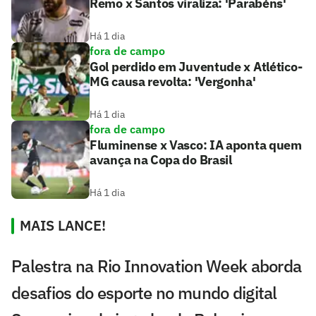
Remo x Santos viraliza: 'Parabéns'
Há 1 dia
fora de campo
Gol perdido em Juventude x Atlético-
MG causa revolta: 'Vergonha'
Há 1 dia
fora de campo
Fluminense x Vasco: IA aponta quem
avança na Copa do Brasil
Há 1 dia
MAIS LANCE!
Palestra na Rio Innovation Week aborda
desafios do esporte no mundo digital