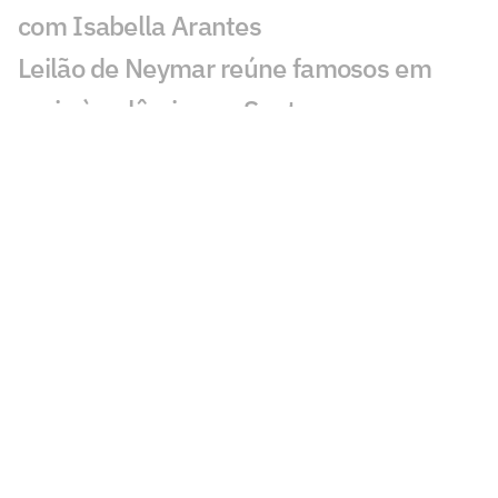
com Isabella Arantes
Leilão de Neymar reúne famosos em
meio à polêmica no Santos
Incêndio destrói apartamento de Kayky
Mota, nadador olímpico pelo Brasil
Cicinho debocha de suposto pedido de
Memphis no Corinthians
Publicação de Arrascaeta agita
torcedores do Flamengo: 'Vamos'
Ex-Fluminense dispara sobre Zubeldía:
'Não tenho simpatia'
PVC detona nota do Flamengo sobre o