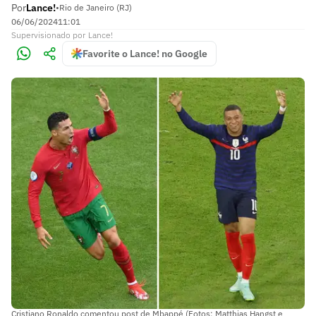
Por
Lance!
•
Rio de Janeiro (RJ)
06/06/2024
11:01
Supervisionado
por
Lance!
Favorite o Lance! no Google
Cristiano Ronaldo comentou post de Mbappé (Fotos: Matthias Hangst e