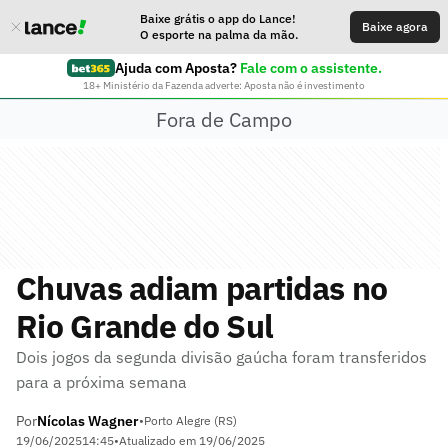
Baixe grátis o app do Lance!
Baixe agora
O esporte na palma da mão.
Ajuda com Aposta?
Fale com o assistente.
18+ Ministério da Fazenda adverte: Aposta não é investimento
Fora de Campo
Chuvas adiam partidas no
Rio Grande do Sul
Dois jogos da segunda divisão gaúcha foram transferidos
para a próxima semana
Por
Nícolas Wagner
•
Porto Alegre (RS)
19/06/2025
14:45
•
Atualizado em
19/06/2025