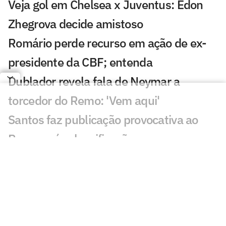
Veja gol em Chelsea x Juventus: Edon
Zhegrova decide amistoso
Romário perde recurso em ação de ex-
presidente da CBF; entenda
Dublador revela fala de Neymar a
torcedor do Remo: 'Vem aqui'
Santos faz publicação provocativa ao
Remo após classificação
Discussão de Neymar contra Remo irrita
torcedores: 'O que aconteceu?'
Roberto Carlos se declara a rival do
Palmeiras após polêmica