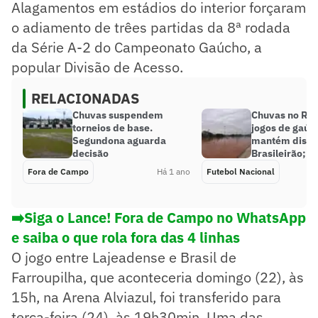
Alagamentos em estádios do interior forçaram
o adiamento de trêes partidas da 8ª rodada
da Série A-2 do Campeonato Gaúcho, a
popular Divisão de Acesso.
RELACIONADAS
Chuvas suspendem
Chuvas no RS:
torneios de base.
jogos de gaúc
Segundona aguarda
mantém dispu
decisão
Brasileirão; s
Fora de Campo
Há 1 ano
Futebol Nacional
➡️Siga o Lance! Fora de Campo no WhatsApp
e saiba o que rola fora das 4 linhas
O jogo entre Lajeadense e Brasil de
Farroupilha, que aconteceria domingo (22), às
15h, na Arena Alviazul, foi transferido para
terça-feira (24), às 19h30min. Uma das