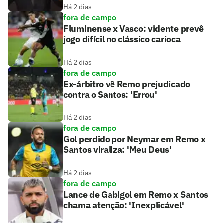
Há 2 dias
fora de campo
Fluminense x Vasco: vidente prevê
jogo difícil no clássico carioca
Há 2 dias
fora de campo
Ex-árbitro vê Remo prejudicado
contra o Santos: 'Errou'
Há 2 dias
fora de campo
Gol perdido por Neymar em Remo x
Santos viraliza: 'Meu Deus'
Há 2 dias
fora de campo
Lance de Gabigol em Remo x Santos
chama atenção: 'Inexplicável'