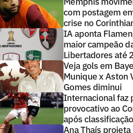
Memphis movimen
com postagem em
crise no Corinthia
IA aponta Flame
maior campeão d
Libertadores até
Veja gols em Baye
Munique x Aston V
Gomes diminui
Internacional faz 
provocativo ao Co
após classificaçã
Ana Thaís projeta