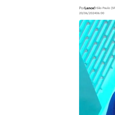
Por
Lance!
•
São Paulo (S
20/06/2024
06:00