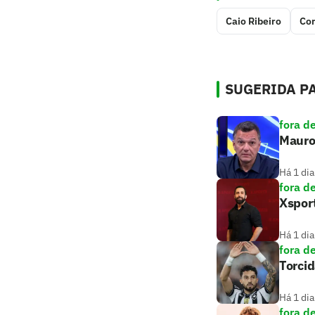
Caio Ribeiro
Cor
SUGERIDA PA
fora d
Mauro 
Há 1 dia
fora d
Xsport
Há 1 dia
fora d
Torcid
Há 1 dia
fora d