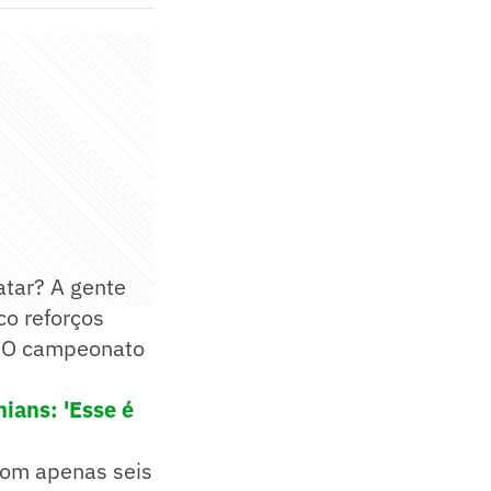
atar? A gente
co reforços
m. O campeonato
ians: 'Esse é
com apenas seis