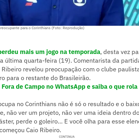
 preocupante para o Corinthians (Foto: Reprodução)
 perdeu mais um jogo na temporada
, desta vez pa
na última quarta-feira (19). Comentarista da partid
 Ribeiro revelou preocupação com o clube paulista
ro para o restante do Brasileirão.
! Fora de Campo no WhatsApp e saiba o que rola 
cupa no Corinthians não é só o resultado e o baix
e, não ver um projeto, não ver uma ideia dentro do
ster, perde o goleiro… E você olha para esse elen
 começou Caio Ribeiro.
CONTINUA