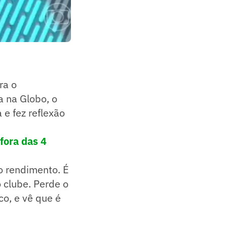
ra o
a na Globo, o
 e fez reflexão
fora das 4
o rendimento. É
 clube. Perde o
co, e vê que é