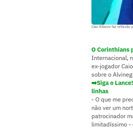
Caio Ribeiro faz reflexão
O Corinthians
Internacional, 
ex-jogador Caio
sobre o Alvineg
➡️Siga o Lance
linhas
- O que me preo
não ver um nort
patrocinador má
limitadíssimo -