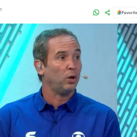
P)
Favorit