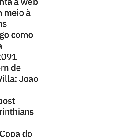
ta a web
 meio à
ns
ngo como
a
 2091
rn de
illa: João
post
rinthians
o
 Copa do