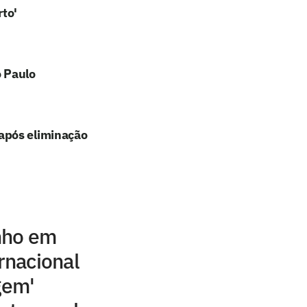
rto'
o Paulo
após eliminação
nho em
rnacional
gem'