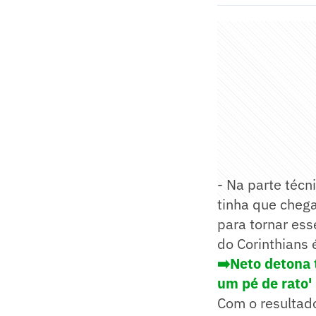
- Na parte técn
tinha que chega
para tornar ess
do Corinthians 
➡️Neto detona 
um pé de rato'
Com o resultado