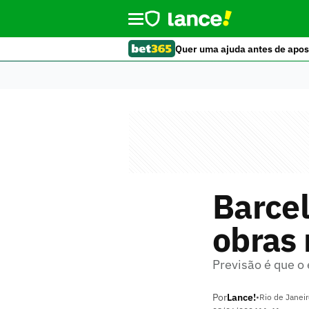
Quer uma ajuda antes de apos
Barce
obras 
Previsão é que o
Por
Lance!
•
Rio de Janeir