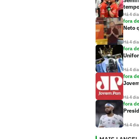
Semifi
tempo
Há 4 dia
fora d
Neto q
Há 4 dia
fora d
Unifo
Há 4 dia
fora d
Jovem
Há 4 dia
fora d
Presid
Há 4 dia