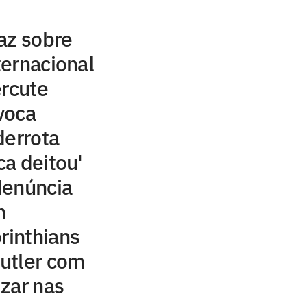
az sobre
ernacional
ercute
voca
derrota
ca deitou'
denúncia
m
rinthians
utler com
izar nas