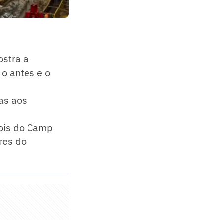
ostra a
o antes e o
as aos
pois do Camp
res do