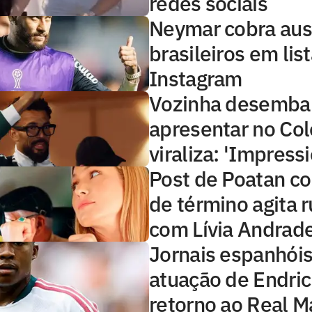
redes sociais
Neymar cobra aus
brasileiros em lis
Instagram
Vozinha desembar
apresentar no Col
viraliza: 'Impress
Post de Poatan c
de término agita 
com Lívia Andrad
Jornais espanhóis
atuação de Endri
retorno ao Real M