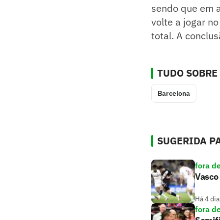
sendo que em al
volte a jogar 
total. A conclu
TUDO SOBRE
Barcelona
SUGERIDA PA
fora d
Vasco 
Há 4 dia
fora d