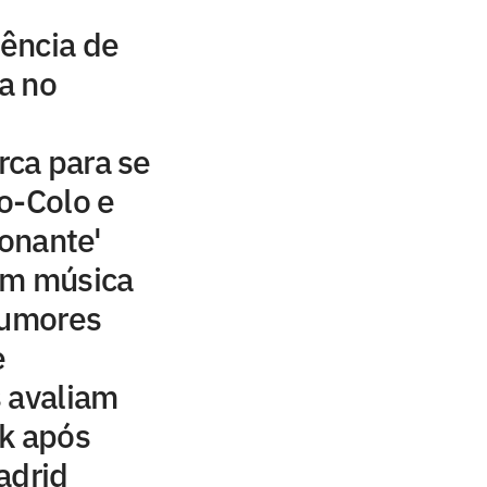
ência de
ta no
ca para se
o-Colo e
ionante'
om música
rumores
e
 avaliam
ck após
adrid