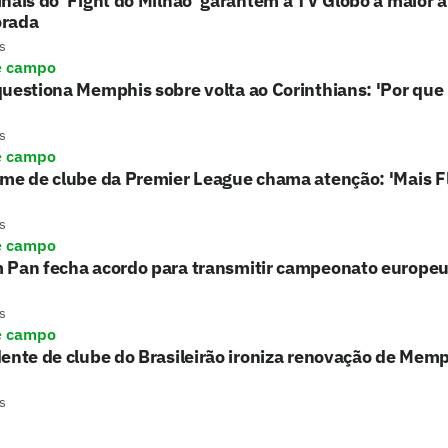
nais do 'Fight do Milhão' garantem à TV Globo a maior 
rada
s
e campo
uestiona Memphis sobre volta ao Corinthians: 'Por que 
s
e campo
rme de clube da Premier League chama atenção: 'Mais 
s
e campo
 Pan fecha acordo para transmitir campeonato europe
s
e campo
ente de clube do Brasileirão ironiza renovação de Memph
s