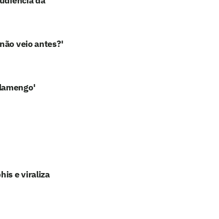
audiência da
não veio antes?'
Flamengo'
u
is e viraliza