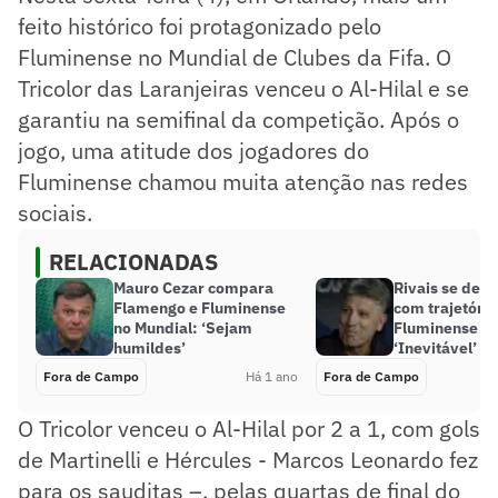
feito histórico foi protagonizado pelo
Fluminense no Mundial de Clubes da Fifa. O
Tricolor das Laranjeiras venceu o Al-Hilal e se
garantiu na semifinal da competição. Após o
jogo, uma atitude dos jogadores do
Fluminense chamou muita atenção nas redes
sociais.
RELACIONADAS
Mauro Cezar compara
Rivais se des
Flamengo e Fluminense
com trajetória
no Mundial: ‘Sejam
Fluminense no
humildes’
‘Inevitável’
Fora de Campo
Há 1 ano
Fora de Campo
O Tricolor venceu o Al-Hilal por 2 a 1, com gols
de Martinelli e Hércules - Marcos Leonardo fez
para os sauditas –, pelas quartas de final do