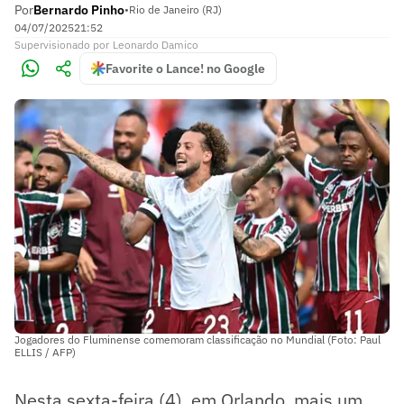
Por
Bernardo Pinho
•
Rio de Janeiro (RJ)
04/07/2025
21:52
Supervisionado
por
Leonardo Damico
Favorite o Lance! no Google
Jogadores do Fluminense comemoram classificação no Mundial (Foto: Paul
ELLIS / AFP)
Nesta sexta-feira (4), em Orlando, mais um