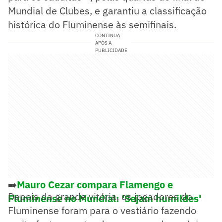
Mundial de Clubes, e garantiu a classificação
histórica do Fluminense às semifinais.
CONTINUA
APÓS A
PUBLICIDADE
➡️
Mauro Cezar compara Flamengo e
Depois da grande vitória, os jogadores do
Fluminense no Mundial: 'Sejam humildes'
Fluminense foram para o vestiário fazendo