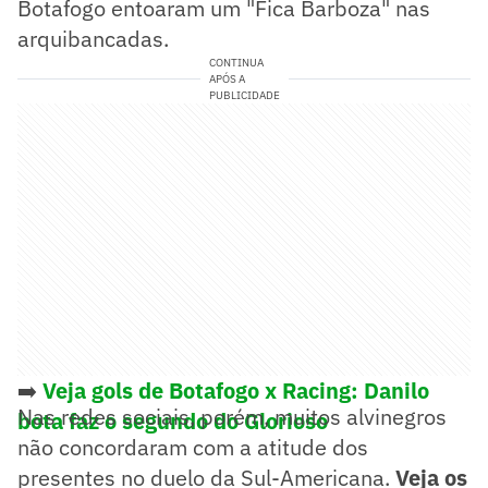
Botafogo entoaram um "Fica Barboza" nas
arquibancadas.
CONTINUA
APÓS A
PUBLICIDADE
➡️
Veja gols de Botafogo x Racing: Danilo
Nas redes sociais, porém, muitos alvinegros
bota faz o segundo do Glorioso
não concordaram com a atitude dos
presentes no duelo da Sul-Americana.
Veja os