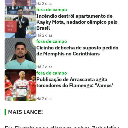
Há 2 dias
fora de campo
Incêndio destrói apartamento de
Kayky Mota, nadador olímpico pelo
Brasil
Há 2 dias
fora de campo
Cicinho debocha de suposto pedido
de Memphis no Corinthians
Há 2 dias
fora de campo
Publicação de Arrascaeta agita
torcedores do Flamengo: 'Vamos'
Há 2 dias
MAIS LANCE!