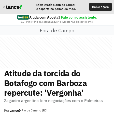
Baixe grátis o app do Lance!
Baixe agora
O esporte na palma da mão.
Ajuda com Aposta?
Fale com o assistente.
18+ Ministério da Fazenda adverte: Aposta não é investimento
Fora de Campo
Atitude da torcida do
Botafogo com Barboza
repercute: 'Vergonha'
Zagueiro argentino tem negociações com o Palmeiras
Por
Lance!
•
Rio de Janeiro (RJ)