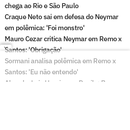
chega ao Rio e São Paulo
Craque Neto sai em defesa do Neymar
em polêmica: 'Foi monstro'
Mauro Cezar critica Neymar em Remo x
Santos: 'Obrigação'
Sormani analisa polêmica em Remo x
Santos: 'Eu não entendo'
Almada, Luiz Henrique e Danilo: Braune
é sincero sobre negociações
Patrocinador do Corinthians negocia
transmissão de torneio
Goiás comete gafe nas redes sociais em