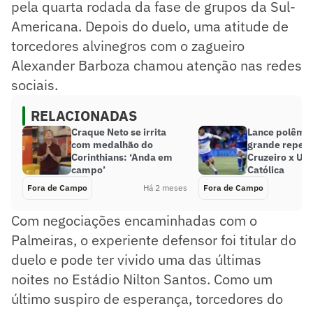
pela quarta rodada da fase de grupos da Sul-
Americana. Depois do duelo, uma atitude de
torcedores alvinegros com o zagueiro
Alexander Barboza chamou atenção nas redes
sociais.
RELACIONADAS
Craque Neto se irrita
Lance polêmic
com medalhão do
grande reper
Corinthians: ‘Anda em
Cruzeiro x Un
campo’
Católica
Fora de Campo
Há 2 meses
Fora de Campo
Com negociações encaminhadas com o
Palmeiras, o experiente defensor foi titular do
duelo e pode ter vivido uma das últimas
noites no Estádio Nilton Santos. Como um
último suspiro de esperança, torcedores do