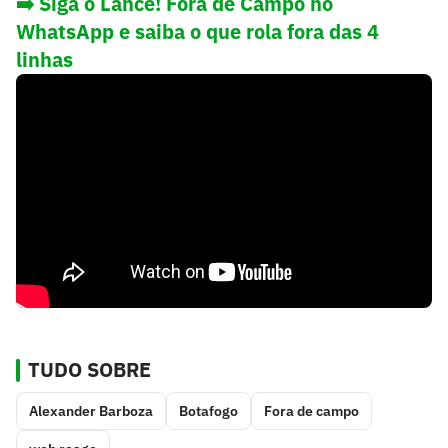
➡️ Siga o Lance! Fora de Campo no
WhatsApp e saiba o que rola fora das 4
linhas
TUDO SOBRE
Alexander Barboza
Botafogo
Fora de campo