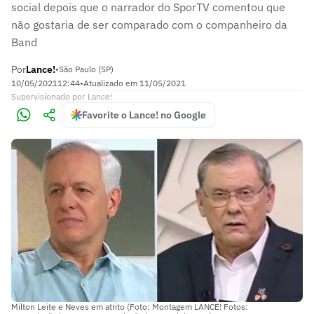
social depois que o narrador do SporTV comentou que
não gostaria de ser comparado com o companheiro da
Band
Por
Lance!
•
São Paulo (SP)
10/05/2021
12:44
•
Atualizado em
11/05/2021
Supervisionado
por
Lance!
Favorite o Lance! no Google
Milton Leite e Neves em atrito (Foto: Montagem LANCE! Fotos: