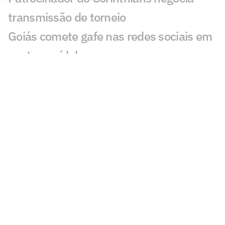
transmissão de torneio
Goiás comete gafe nas redes sociais em
post para ídolo
Europeus reagem a Estevão em Chelsea
x Juventus: 'Precisa'
Veja gol em Chelsea x Juventus: Edon
Zhegrova decide amistoso
Romário perde recurso em ação de ex-
presidente da CBF; entenda
Dublador revela fala de Neymar a
torcedor do Remo: 'Vem aqui'