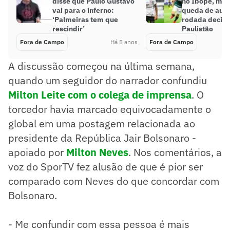
disse que Paulo Gustavo
no Ibope, mas
vai para o inferno:
queda de aud
‘Palmeiras tem que
rodada decisi
rescindir’
Paulistão
Fora de Campo
Há 5 anos
Fora de Campo
A discussão começou na última semana,
quando um seguidor do narrador confundiu
Milton Leite com o colega de imprensa
. O
torcedor havia marcado equivocadamente o
global em uma postagem relacionada ao
presidente da República Jair Bolsonaro -
apoiado por
Milton Neves
. Nos comentários, a
voz do SporTV fez alusão de que é pior ser
comparado com Neves do que concordar com
Bolsonaro.
- Me confundir com essa pessoa é mais